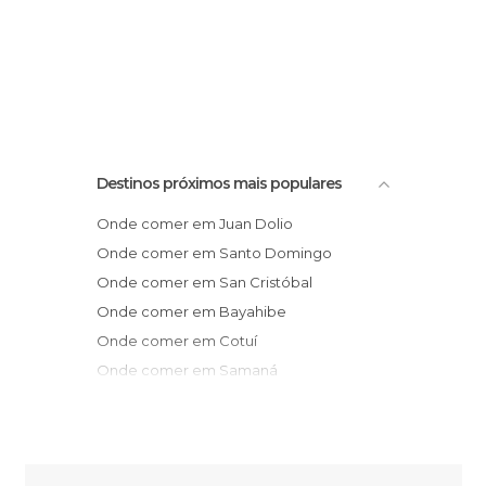
Destinos próximos mais populares
Onde comer em Juan Dolio
Onde comer em Santo Domingo
Onde comer em San Cristóbal
Onde comer em Bayahibe
Onde comer em Cotuí
Onde comer em Samaná
Onde comer em Las Terrenas
Onde comer em Bávaro
Onde comer em Jarabacoa