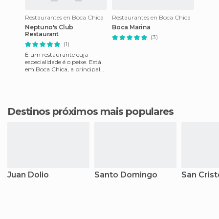
Restaurantes en Boca Chica
Restaurantes en Boca Chica
Neptuno's Club
Boca Marina
Restaurant
(3)
(1)
É um restaurante cuja
especialidade é o peixe. Está
em Boca Chica, a principal
praia da cidade. É um lugar
ideal para ir e tomar u
Destinos próximos mais populares
Juan Dolio
Santo Domingo
San Crist