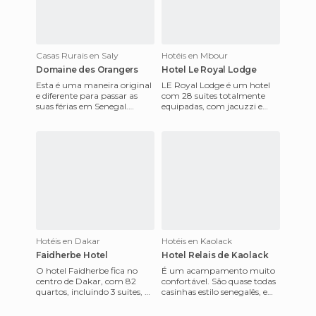
Casas Rurais en Saly
Hotéis en Mbour
Domaine des Orangers
Hotel Le Royal Lodge
Esta é uma maneira original
LE Royal Lodge é um hotel
e diferente para passar as
com 28 suites totalmente
suas férias em Senegal.
equipadas, com jacuzzi e
consiste em alugar uma villa
duche, secador de cabelo, TV
na região do laranja d
satélite, telefone e pisc
Hotéis en Dakar
Hotéis en Kaolack
Faidherbe Hotel
Hotel Relais de Kaolack
O hotel Faidherbe fica no
É um acampamento muito
centro de Dakar, com 82
confortável. São quase todas
quartos, incluindo 3 suites, 3
casinhas estilo senegalês, e
salas de conferências com
em cada uma delas há 2
capacidade de 30-120 as
quartos. Conta com piscina