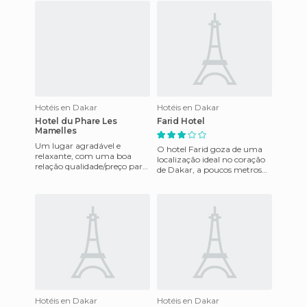
Hotéis en Dakar
Hotéis en Dakar
Hotel du Phare Les
Farid Hotel
Mamelles
Um lugar agradável e
O hotel Farid goza de uma
relaxante, com uma boa
localização ideal no coração
relação qualidade/preço para
de Dakar, a poucos metros
a cidade. Dakar, capital do
de distância da Place de
Senegal, é uma das vítimas
l'Independance, a 15 min
do
Hotéis en Dakar
Hotéis en Dakar