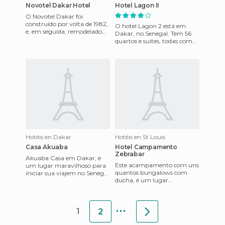
Novotel Dakar Hotel
Hotel Lagon II
O Novotel Dakar foi
construído por volta de 1982,
O hotel Lagon 2 está em
e, em seguida, remodelado
Dakar, no Senegal. Tem 56
em 2000. Está localizado no
quartos e suites, todas com
centro, perto da área de n
varanda privada com vista
panorâmica da ilha de Goré
Hotéis en Dakar
Hotéis en St Louis
Casa Akuaba
Hotel Campamento
Zebrabar
Akuaba Casa em Dakar, é
Este acampamento com uns
um lugar maravilhoso para
quantos bungalows com
iniciar sua viajem no Senegal
ducha, é um lugar
e compartilhar experiências e
estupendo para visitar o
informações com out
Parque Nacional Langue
...
Barbarie. Os d
1
2