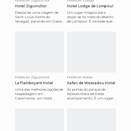
Hotéis en Ziguinchor
Hotéis en Louga
Hotel Ziguinchor
Hotel Lodge de Lompoul
Depois de uma viagem de
Um lugar mágico para
Saint-Louis (norte do
alojar-se no meio do deserto
Senegal), parando em Dakar
de Lompoul. É verdade que
e de passagem a Gâmbia,
não tem todas as
que chegamos a Ziguinchor
comodidades às que estamos
(sul do
acostumado
Hotéis en Ziguinchor
Hotéis en Kolda
Le Flamboyant Hotel
Safari de Wassadou Hotel
Uma das melhores opções de
Às portas do parque de
hospedagem em
Niokolo Koba está este
Casamance, um hotel
acampamento. É um lugar
francês, com piscina e acesso
exclusivo com vistas para a
wi-fi gratuito para os
floresta e o rio Gâmbia. Um
clientes, muito
luga