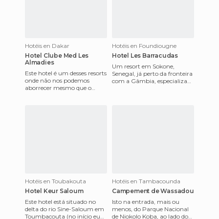
Hotéis en Dakar
Hotéis en Foundiougne
Hotel Clube Med Les
Hotel Les Barracudas
Almadies
Um resort em Sokone,
Este hotel é um desses resorts
Senegal, já perto da fronteira
onde não nos podemos
com a Gâmbia, especializada
aborrecer mesmo que o
em caça e pesca, com alguns
desejássemos. Está situado
bungalows preciosos e
em Dakar, no ponto mais
seten
Hotéis en Toubakouta
Hotéis en Tambacounda
Hotel Keur Saloum
Campement de Wassadou
Este hotel está situado no
Isto na entrada, mais ou
delta do rio Sine-Saloum em
menos, do Parque Nacional
Toumbacouta (no início eu
de Niokolo Koba, ao lado do