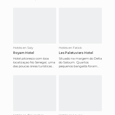
não poderia colocar) Fatick
Rio Gâmbia. Encontrámos-
região. O delta é
lo em um guia e nós não des
Hotéis en Saly
Hotéis en Fatick
Royam Hotel
Les Paletuviers Hotel
Hotel pitoresco com boa
Situado na margem do Delta
localizaçao No Senegal, uma
do Saloum. Quartos
das poucas áreas turísticas
pequenos bangalôs foram
encontra-se na praia Saly. Se
pintados por motivos
não for um mega
naturais, e no interior, com
cenas da