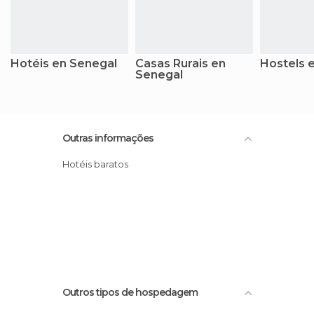
Hotéis en Senegal
Casas Rurais en
Hostels 
Senegal
Outras informações
Hotéis baratos
Outros tipos de hospedagem