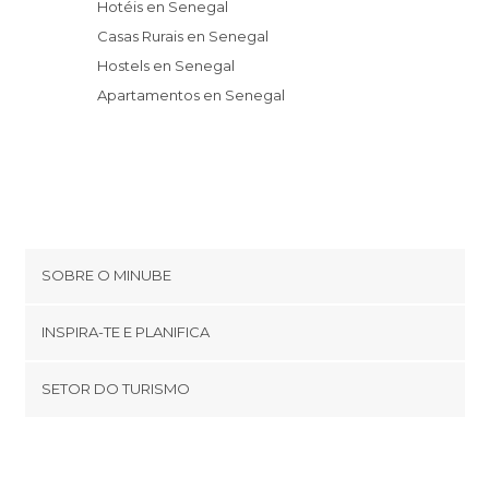
Hotéis en Senegal
Casas Rurais en Senegal
Hostels en Senegal
Apartamentos en Senegal
SOBRE O MINUBE
Cookies
INSPIRA-TE E PLANIFICA
Política de privacidade
footer@item_discovertips_anchor
SETOR DO TURISMO
Términos e Condições
minube Android app
Contato
Área de imprensa