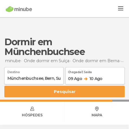
Dormir em
Münchenbuchsee
minube
Onde dormir em Suíça
Onde dormir em Berna
Do
Destino
Chegada E Saída
09 Ago
10 Ago
Pesquisar
HÓSPEDES
MAPA