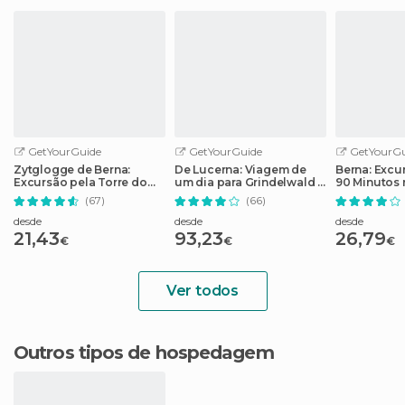
GetYourGuide
GetYourGuide
GetYourGu
Zytglogge de Berna:
De Lucerna: Viagem de
Berna: Excu
Excursão pela Torre do
um dia para Grindelwald e
90 Minutos 
Relógio
Interlaken
Velha
(67)
(66)
desde
desde
desde
21,43
93,23
26,79
€
€
€
Ver todos
Outros tipos de hospedagem