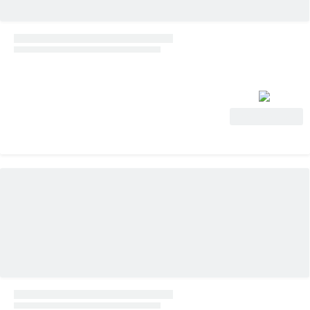
Ver oferta