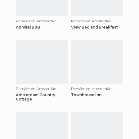
Pensões en Amsterdão
Pensões en Amsterdão
Admiral B&B
View Bed and Breakfast
Pensões en Amsterdão
Pensões en Amsterdão
Amsterdam Country
Townhouse Inn
Cottage