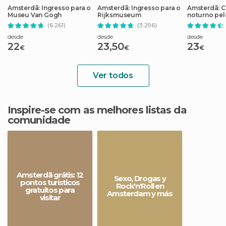
Amsterdã: Ingresso para o
Amsterdã: Ingresso para o
Amsterdã: C
Museu Van Gogh
Rijksmuseum
noturno pel
(6.261)
(3.296)
desde
desde
desde
22
23,50
23
€
€
€
Ver todos
Inspire-se com as melhores listas da
comunidade
Amsterdã grátis: 12
Sexo, Drogas y
pontos turísticos
Rock'n'Roll en
gratuitos para
Amsterdam y más
visitar