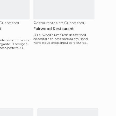
 Guangzhou
Restaurantes en Guangzhou
t
Fairwood Restaurant
O Fairwood é uma rede de fast food
ocidental e chinesa nascida em Hong
nte não muito caro,
Kong e que se espalhou para outras
egante. O serviço é
cidades da China. A unid
ção perfeita. O