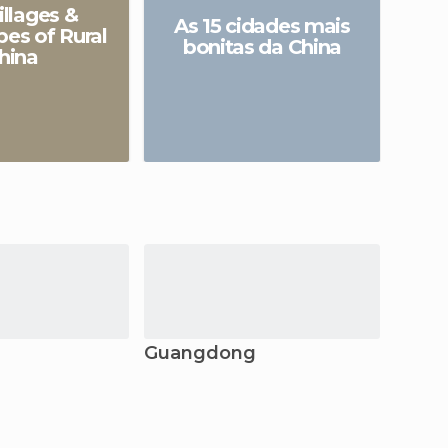
illages &
Ch
As 15 cidades mais
es of Rural
V
bonitas da China
hina
Guangdong
Zheji