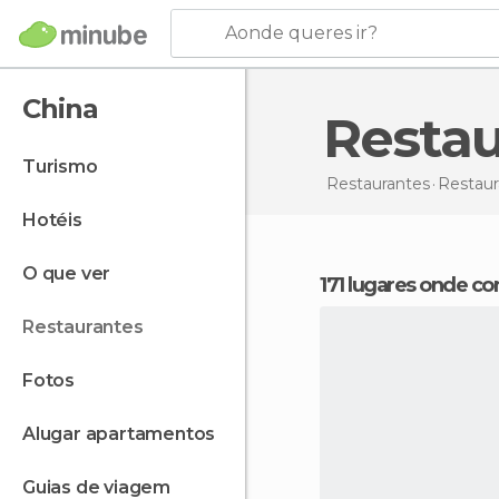
Aonde queres ir?
China
Resta
turismo
Restaurantes
Restau
hotéis
o que ver
171 lugares onde c
restaurantes
fotos
alugar apartamentos
guias de viagem