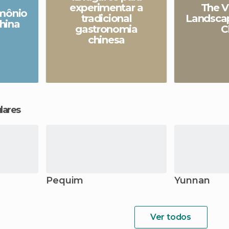
experimentar a
The V
imônio
tradicional
Landscap
hina
gastronomia
C
chinesa
lares
Pequim
Yunnan
Ver todos