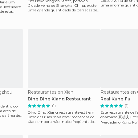
Cidade Velha de Shan
Em Nova Yong'an Street, perto da
 Bar é um
uma enorme quantida
Cidade Velha de Shanghai China, existe
frequentavam
comida. Isso é comu
uma grande quantidade de barracas de
de está
comida. Muito comum e
gzhou
Restaurantes en Xian
Restaurantes en
Ding Ding Xiang Restaurant
Real Kung Fu
(1)
(1)
 dentro do
a área de
Ding Ding Xiang restaurante está em
Este restaurante de f
 da área de
uma das ruas mais movimentadas de
chamado 真功夫 (liter
Xian, embora não muito freqüentado
"verdadeiro Kung Fu"
por turistas, desde que e
versão inglesa tem tr