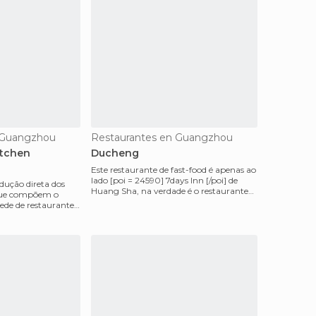
 Guangzhou
Restaurantes en Guangzhou
itchen
Ducheng
Este restaurante de fast-food é apenas ao
lado [poi = 24590] 7days Inn [/poi] de
dução direta dos
Huang Sha, na verdade é o restaurante
 que compõem o
anexo ao ho
ede de restaurantes: