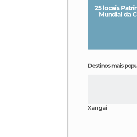
25 locais Patr
Mundial da C
Destinos mais popu
Xangai