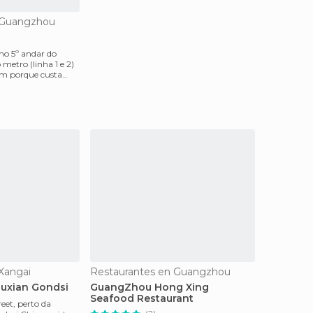
 Guangzhou
 no 5º andar do
metro (linha 1 e 2)
m porque custa
Xangai
Restaurantes en Guangzhou
ouxian Gondsi
GuangZhou Hong Xing
Seafood Restaurant
et, perto da