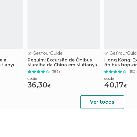
GetYourGuide
GetYourGuid
ela
Pequim: Excursão de Ônibus
Hong Kong: E
utianyu
Muralha da China em Mutianyu
ônibus hop-o
bonde opciona
(189)
(150)
desde
desde
36,30
40,17
€
€
Ver todos