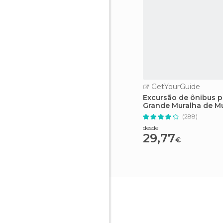
GetYourGuide
Excursão de ônibus p
Grande Muralha de M
em Pequim
(288)
desde
29,77
€