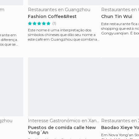
im
Restaurantes en Guangzhou
Restaurantes en
Fashion Coffee&Rest
Chun Tin Wui
(1)
Este restaurante fica
shopping que está no 
Este nome é uma interpretação dos
Gongyuanqian. É bo
símbolos chineses que dão seu nome a
urante em
apenas cerca de 50-
este café em Guangzhou que combina
diferença.
um design de café muito
ros que se
gzhou
Interesse Gastronómico en Xangai
Restaurantes en 
Puestos de comida calle New
Baodao Xieye Y
Yong´An
Em Nova Yong'an Stre