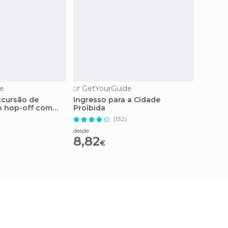
e
GetYourGuide
GetY
xcursão de
Ingresso para a Cidade
Entrad
n hop-off com
Proibida
Combin
l no pico
(132)
desde
desde
8,82
12,6
€