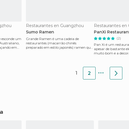
gzhou
Restaurantes en Guangzhou
Restaurantes en
Sumo Ramen
PanXi Restauran
(2)
se esconde um
Grande Ramen é uma cadeia de
Australiano,
restaurantes (macarrão chinês
Pan Xi é um restaura
ançando em
preparado em estilo japonês) ramen que
apesar de bastante el
triunfa na China. Decorada com m
muito bom e a decora
salão é espaç
...
1
2
na