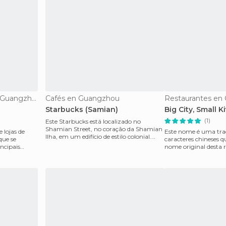
Bares para Petiscar en Guangzhou
Cafés en Guangzhou
Restaurantes en
Starbucks (Samian)
Big City, Small K
(1)
Este Starbucks está localizado no
Shamian Street, no coração da Shamian
 lojas de
Este nome é uma tra
Ilha, em um edifício de estilo colonial.
que se
caracteres chineses
Tem um terraço,
ncipais
nome original desta r
大城 (cidade grande)