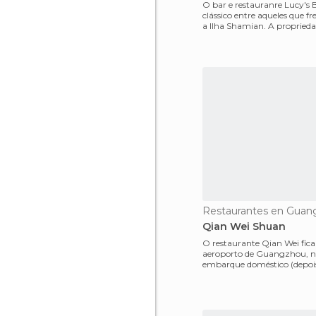
O bar e restauranre Lucy's
clássico entre aqueles que 
a Ilha Shamian. A proprieda
localizada em Shami
Restaurantes en Guan
Qian Wei Shuan
O restaurante Qian Wei fica
aeroporto de Guangzhou, n
embarque doméstico (depois
despacho). Eu não m