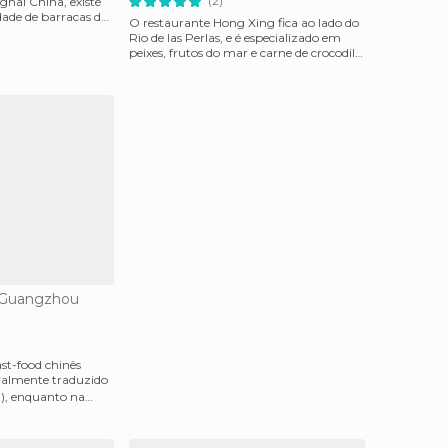
(2)
ghai China, existe
de de barracas de
O restaurante Hong Xing fica ao lado do
m
Rio de las Perlas, e é especializado em
peixes, frutos do mar e carne de crocodilo.
Ele te
 Guangzhou
ast-food chinês
almente traduzido
), enquanto na
a