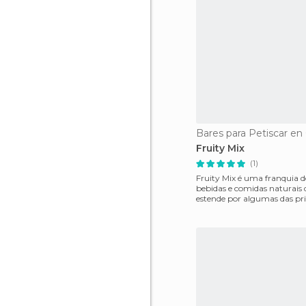
Fruity Mix
(1)
Fruity Mix é uma franquia de
bebidas e comidas naturais 
estende por algumas das pri
cidades da China, como