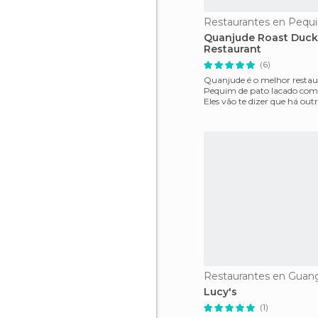
Restaurantes en Pequ
Quanjude Roast Duck
Restaurant
(6)
Quanjude é o melhor resta
Pequim de pato lacado com 
Eles vão te dizer que há out
aproximam dele... M
Restaurantes en Guan
Lucy's
(1)