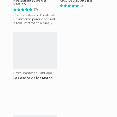
Restaurante Ave del
Club Led Sports Bar
Paraiso
(3)
(3)
Cuando estás en el centro de
un inmenso parque natural,
a 1200 metros de altura, y
tiene subido por una
carretera con un desnivel
Restaurantes en Santiago
La Casona de los Moros