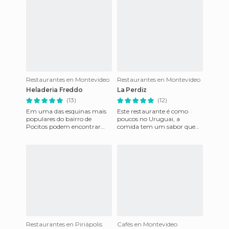
Restaurantes en Montevideo
Restaurantes en Montevideo
Heladeria Freddo
La Perdiz
(13)
(12)
Em uma das esquinas mais
Este restaurante é como
populares do bairro de
poucos no Uruguai, a
Pocitos podem encontrar
comida tem um sabor que
este maravilhoso sorvete. O
não é tão comum neste país,
sorvete é feito à mão e é exce
ja que a comida aqui é muito
repe
Restaurantes en Piriápolis
Cafés en Montevideo