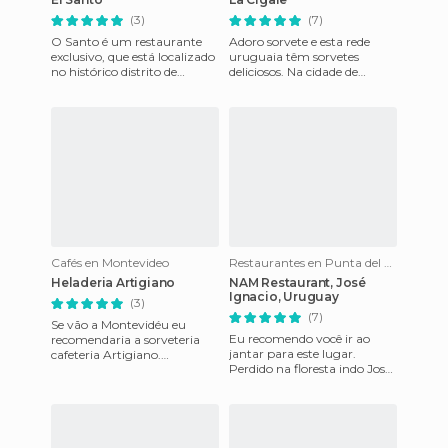
(3)
(7)
O Santo é um restaurante
Adoro sorvete e esta rede
exclusivo, que está localizado
uruguaia têm sorvetes
no histórico distrito de
deliciosos. Na cidade de
Colonia del Sacramento, que
Montevideo existem várias
tem a particularidade
lojas e você pode
experimentar
Cafés en Montevideo
Restaurantes en Punta del Este
Heladeria Artigiano
NAM Restaurant, José
Ignacio, Uruguay
(3)
(7)
Se vão a Montevidéu eu
Eu recomendo você ir ao
recomendaria a sorveteria
jantar para este lugar.
cafeteria Artigiano.
Perdido na floresta indo José
Localizado no bairro Pocitos
Ignacio (perto de Punta del
com vista para a famosa
Este), este restaurante
Rambla,