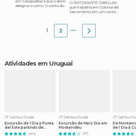
em Casapueblo e que o dono
O RISTORANTE GIBELLINI,
designa-o como "o canto dos
que trabalha em Colonia del
artistas", com suas paredes
Sacramento em um canto
azul-turquesa, arco
clássico e antigo desta bela
cidade uruguaia, está deco
...
1
2
Atividades em Uruguai
GetYourGuide
GetYourGuide
GetYourGu
Excursão de 1 Dia a Punta
Excursão de Meio Dia em
De Montevi
del Este partindo de
Montevidéu
de 1 Dia à C
Montevidéu
Sacramento
(44)
(17)