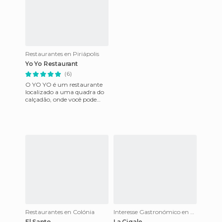
Restaurantes en Piriápolis
Yo Yo Restaurant
(6)
O YO YO é um restaurante
localizado a uma quadra do
calçadão, onde você pode
saborear uns deliciosas
"chivitos" (o famoso sanduíc
Restaurantes en Colónia
Interesse Gastronómico en Montevideo
El Santo
La Cigale