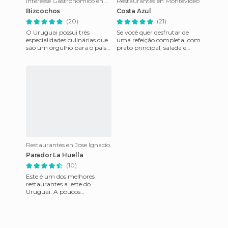
Interesse Gastronómico en Montevideo
Restaurantes en Montevideo
Bizcochos
Costa Azul
(20)
(21)
O Uruguai possui três
Se você quer desfrutar de
especialidades culinárias que
uma refeição completa, com
são um orgulho para o país,
prato principal, salada e
o melhor doce de leite da
bebida, gastando apenas
América do Sul, a melhor
cerca de 230 pesos uruguaio
Restaurantes en Jose Ignacio
Parador La Huella
(10)
Este é um dos melhores
restaurantes a leste do
Uruguai. A poucos
quarteirões do Farol Jose
Ignacio, está o incomparável
Parador. S