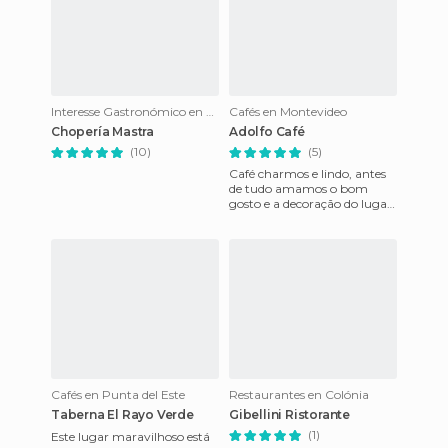
Interesse Gastronómico en Montevideo
Cafés en Montevideo
Chopería Mastra
Adolfo Café
(10)
(5)
Café charmos e lindo, antes
de tudo amamos o bom
gosto e a decoração do lugar.
Me encantei, com o jeitão de
casa e comercio junt
Cafés en Punta del Este
Restaurantes en Colónia
Taberna El Rayo Verde
Gibellini Ristorante
(1)
Este lugar maravilhoso está