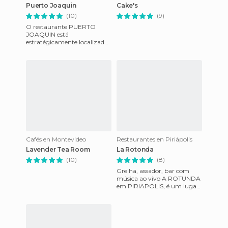
Puerto Joaquin
Cake's
(10)
(9)
O restaurante PUERTO
JOAQUIN está
estratégicamente localizado
no topo do CERRO SAN
ANTONIO, pelo que você
pode imaginar a vista qu
Cafés en Montevideo
Restaurantes en Piriápolis
Lavender Tea Room
La Rotonda
(10)
(8)
Grelha, assador, bar com
música ao vivo A ROTUNDA
em PIRIAPOLIS, é um lugar
animado e sempre lotado,
em frente da praia e como