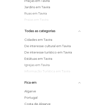
Praças em Tavira
Jardins em Tavira
Ruas em Tavira
Praias em Tavira
Todas as categorias
Cidades em Tavira
De interesse cultural em Tavira
De interesse turístico em Tavira
Estátuas em Tavira
Igrejas em Tavira
Informação Turística em Tavira
Jardins em Tavira
Fica em
Lojas em Tavira
Mercados em Tavira
Algarve
Monumentos Históricos em Tavira
Portugal
Praças em Tavira
Costa de Algarve