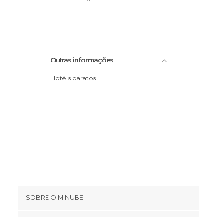
Praias em Tavira
Ruas em Tavira
Outras informações
Hotéis baratos
SOBRE O MINUBE