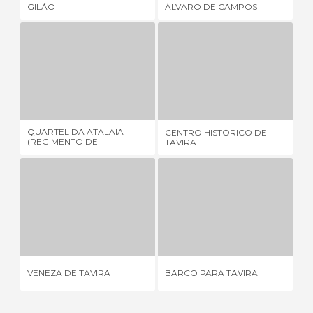
GILÃO
ÁLVARO DE CAMPOS
TA
QUARTEL DA ATALAIA (REGIMENTO DE INFANTARIA N.º 1)
CENTRO HISTÓRICO DE TAVIRA
1 OPINIÃO
2 OPINIÕES
QUARTEL DA ATALAIA
CENTRO HISTÓRICO DE
TO
(REGIMENTO DE
TAVIRA
INFANTARIA N.º 1)
VENEZA DE TAVIRA
BARCO PARA TAVIRA
11 OPINIÕES
1 OPINIÃO
VENEZA DE TAVIRA
BARCO PARA TAVIRA
SA