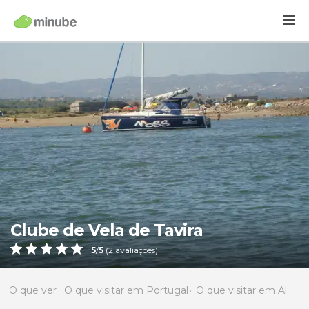
Clube de Vela de Tavira
5
/
5
(
2
avaliações)
O que ver
O que visitar em Portugal
O que visitar em Algarve