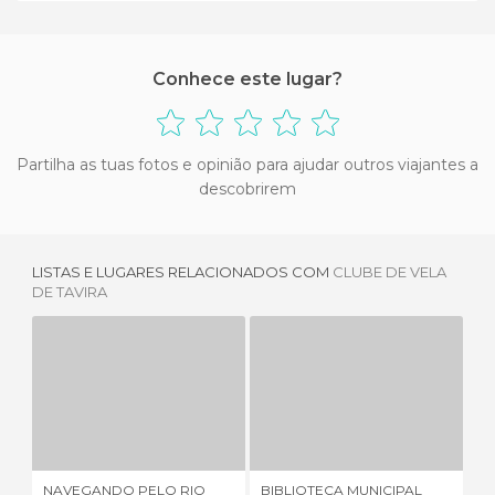
Conhece este lugar?
Partilha as tuas fotos e opinião para ajudar outros viajantes a
descobrirem
LISTAS E LUGARES RELACIONADOS COM
CLUBE DE VELA
DE TAVIRA
NAVEGANDO PELO RIO GILÃO
BIBLIOTECA MUNICIPAL ÁLVARO DE CAMPOS
1 OPINIÃO
1 OPINIÃO
NAVEGANDO PELO RIO
BIBLIOTECA MUNICIPAL
PO