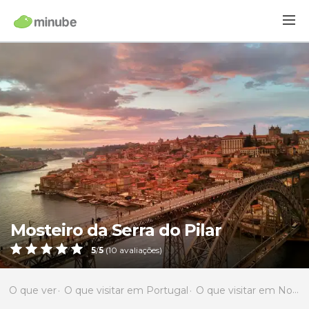
Mosteiro da Serra do Pilar
5
/
5
(
10
avaliações)
O que ver
O que visitar em Portugal
O que visitar em Norte