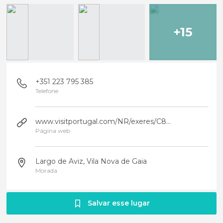
+15
+351 223 795 385
Telefone
www.visitportugal.com/NR/exeres/C8D59E5F-88CE-4311-BA22-9B829204C47D,frameless.htm
Página web
Largo de Aviz, Vila Nova de Gaia
Morada
Salvar esse lugar