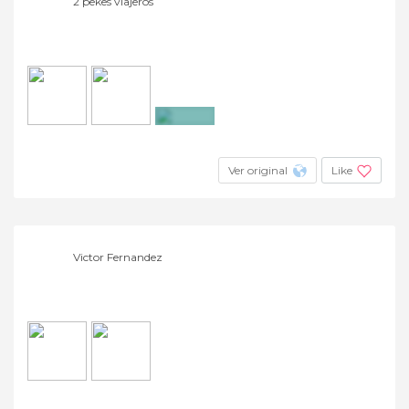
2 pekes viajeros
+3
Ver original
Like
Victor Fernandez