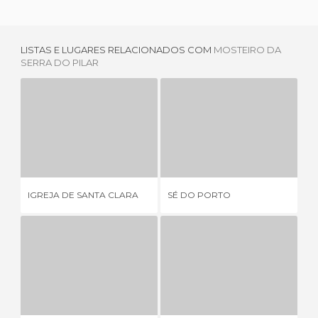
LISTAS E LUGARES RELACIONADOS COM
MOSTEIRO DA
SERRA DO PILAR
IGREJA DE SANTA CLARA
SÉ DO PORTO
IG
2 OPINIÕES
1 OPINIÃO
IGREJA DE SANTA CLARA
SÉ DO PORTO
IG
CAPELA DE NOSSA SENHORA DO Ó
IGREJA DOS GRILOS- IGREJA DOS AGOSTINHOS
1 OPINIÃO
3 OPINIÕES