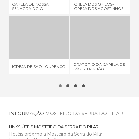
CAPELA DE NOSSA
IGREJA DOS GRILOS-
IG
SENHORA DO Ó
IGREJA DOS AGOSTINHOS
O
IGREJA DE SÃO LOURENÇO
ORATÓRIO DA CAPELA DE SÃO SEBASTIÃO
IG
4 OPINIÕES
1 OPINIÃO
ORATÓRIO DA CAPELA DE
IGREJA DE SÃO LOURENÇO
IG
SÃO SEBASTIÃO
INFORMAÇÃO
MOSTEIRO DA SERRA DO PILAR
LINKS ÚTEIS
MOSTEIRO DA SERRA DO PILAR
Hotéis próximo a Mosteiro da Serra do Pilar