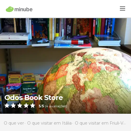
Odos Book Store
5
/
5
(
4
avaliações)
O que ver
O que visitar em Itália
O que visitar em Friuli-Venezia Giulia