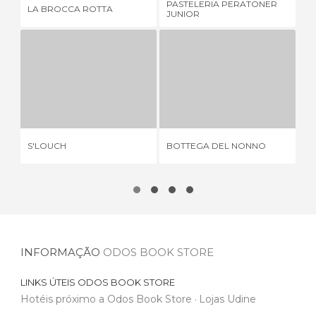
PASTELERIA PERATONER
LA BROCCA ROTTA
EN
JUNIOR
S'LOUCH
BOTTEGA DEL NONNO
1 OPINIÃO
1 OPINIÃO
S'LOUCH
BOTTEGA DEL NONNO
ES
INFORMAÇÃO
ODOS BOOK STORE
LINKS ÚTEIS
ODOS BOOK STORE
Hotéis próximo a Odos Book Store
Lojas Udine