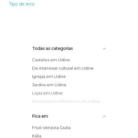
Tipo de erro
Todas as categorias
Castelos em Udine
De interesse cultural em Udine
Igrejas em Udine
Jardins em Udine
Lojas em Udine
Monumentos Históricos em Udine
Museus em Udine
Fica em
Palácios em Udine
Praças em Udine
Friuli-Venezia Giulia
Itália