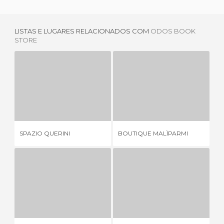
LISTAS E LUGARES RELACIONADOS COM
ODOS BOOK
STORE
SPAZIO QUERINI
BOUTIQUE MALÌPARMI
1 OPINIÃO
1 OPINIÃO
UM
SPAZIO QUERINI
BOUTIQUE MALÌPARMI
BO
LA BROCCA ROTTA
PASTELERIA PERATONER JUNIOR
EN
1 OPINIÃO
2 OPINIÕES