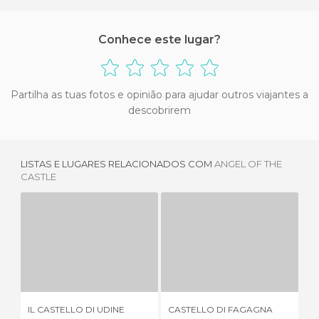
Conhece este lugar?
Partilha as tuas fotos e opinião para ajudar outros viajantes a
descobrirem
LISTAS E LUGARES RELACIONADOS COM
ANGEL OF THE
CASTLE
IL CASTELLO DI UDINE
CASTELLO DI FAGAGNA
C
7 OPINIÕES
3 OPINIÕES
IL CASTELLO DI UDINE
CASTELLO DI FAGAGNA
CA