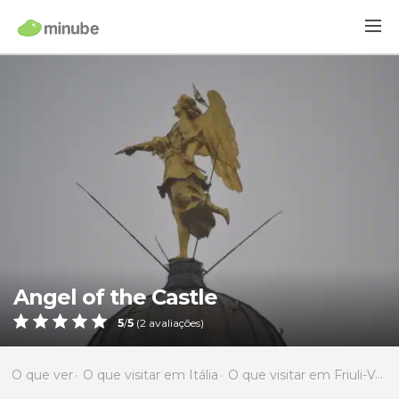
Angel of the Castle
5
/
5
(
2
avaliações)
O que ver
O que visitar em Itália
O que visitar em Friuli-Venezia Giulia