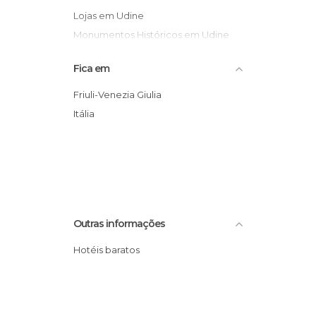
Lojas em Udine
Monumentos Históricos em Udine
Museus em Udine
Fica em
Palácios em Udine
Praças em Udine
Friuli-Venezia Giulia
Itália
Outras informações
Hotéis baratos