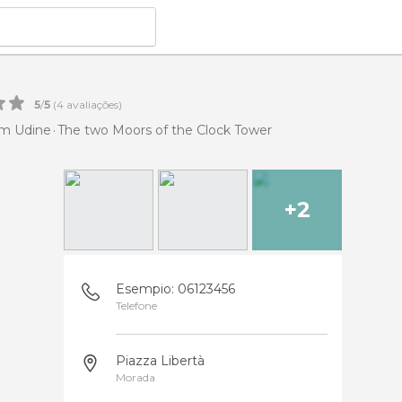
5
/
5
(
4
avaliações)
em Udine
The two Moors of the Clock Tower
+2
Esempio: 06123456
Telefone
Piazza Libertà
Morada