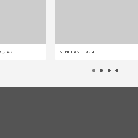
WELL OF MATTEOTTI SQUARE
VENETIAN HOUSE
NIÃO
1 OPINIÃO
SQUARE
VENETIAN HOUSE