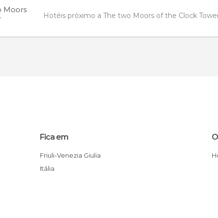
o Moors
Hotéis próximo a The two Moors of the Clock Towe
r
Fica em
O
Friuli-Venezia Giulia
Itália