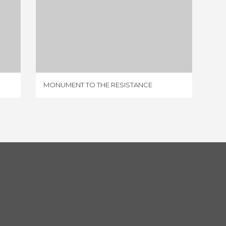
MONUMENT TO THE RESISTANCE
1 OPINIÃO
MONUMENT TO THE RESISTANCE
LOGGIA