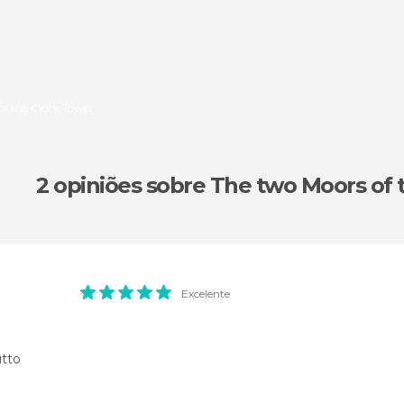
of the Clock Tower
2 opiniões
sobre The two Moors of 
Excelente
tto