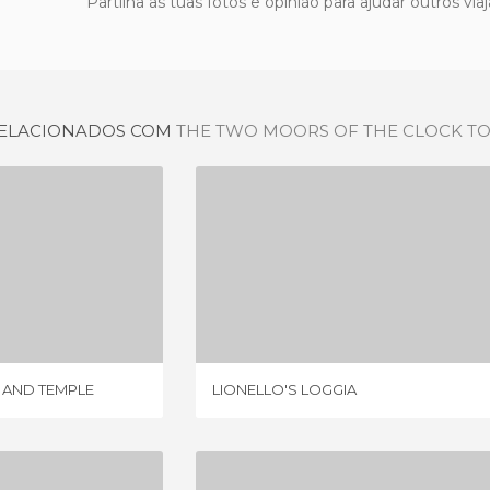
Partilha as tuas fotos e opinião para ajudar outros vi
 RELACIONADOS COM
THE TWO MOORS OF THE CLOCK T
SAINT JONH'S LOGGIA AND TEMPLE
LIONELLO'S LOGGIA
NIÃO
1 OPINIÃO
A AND TEMPLE
LIONELLO'S LOGGIA