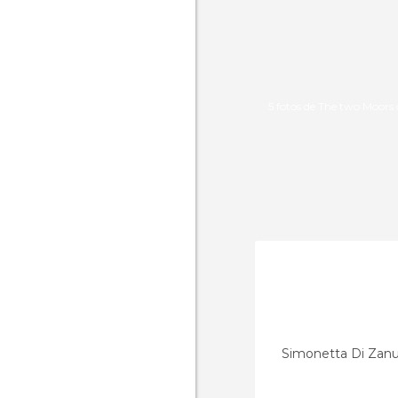
5 fotos de The two Moors 
Simonetta Di Zanu