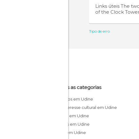
Links úteis
The tw
of the Clock Towe
Tipo de erro
Todas as categorias
Castelos em Udine
De interesse cultural em Udine
Igrejas em Udine
Jardins em Udine
Lojas em Udine