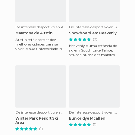
De interesse desportivo en Austin
De interesse desportivo en South Lake Tahoe
Maratona de Austin
Snowboard em Heavenly
(2)
Austin está entre as dez
melhores cidades para se
Heavenly é uma estância de
viver. A sua universidade lhe
ski em South Lake Tahoe,
dá um toque cultural, e além
situada numa das maiores
disso, possui museus
montanhas da América do
Norte, na fronteira da Califó
De interesse desportivo en Wheat Ridge
De interesse desportivo en Mc Allen
Winter Park Resort Ski
Eun or dye Mcallen
Area
(1)
(1)