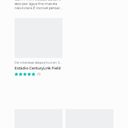
seco por água fria mas ela
não é clara.É incrível pensar
que este lago, bem como os
leões-marinhos pode e
De interesse desportivo en Seattle
Estádio CenturyLink Field
(1)