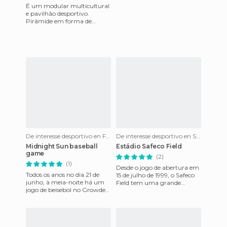
É um modular multicultural
e pavilhão desportivo.
Pirâmide em forma de
homenagear a cidade do
Egito, de Memphis. Em seus
shows, pa
De interesse desportivo en Fairbanks
De interesse desportivo en Seattle
Midnight Sun baseball
Estádio Safeco Field
game
(2)
(1)
Desde o jogo de abertura em
Todos os anos no dia 21 de
15 de julho de 1999, o Safeco
junho, à meia-noite há um
Field tem uma grande
jogo de beisebol no Growden
reputação tanto a nível local,
Memorial Park, em
como regional e naci
Fairbanks, Alasca sem luzes
art