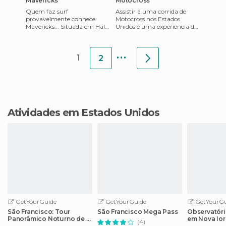
Mavericks
Motocross
Quem faz surf
Assistir a uma corrida de
provavelmente conhece
Motocross nos Estados
Mavericks... Situada em Half
Unidos é uma experiência do
Moon Bay, a 20 min. De São
principio ao fim. Este
Francisco, esta famosa e
espetáculo ocorreu em São
...
épica ond
Franc
1
2
Atividades em Estados Unidos
GetYourGuide
GetYourGuide
GetYourGu
São Francisco: Tour
São Francisco Mega Pass
Observatór
Panorâmico Noturno de 2
em Nova Ior
(4)
Horas
sem Fila