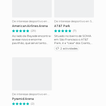
De interesse desportivo en Miami
De interesse desportivo en São Francisco
American Airlines Arena
AT&T Park
(29)
(7)
Ao lado da Bayside encontra-
Situado no bairro de SOMA
se esse novo e enorme
em São Francisco o AT&T
pavilhão, que serve tanto
Park, é a "casa" dos Giants,
para realizar grandes
umas das equipas de
2 actividades
eventos ou shows na cidade
Baseball, mais conhecidas
como
nos E
De interesse desportivo en Memphis
Pyramid Arena
(2)