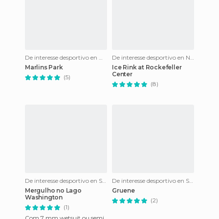
De interesse desportivo en Miami
De interesse desportivo en Nova Iorque
Marlins Park
Ice Rink at Rockefeller
Center
(5)
(8)
De interesse desportivo en Seattle
De interesse desportivo en San Antonio
Mergulho no Lago
Gruene
Washington
(2)
(1)
Com 7 mm wetsuit ou semi