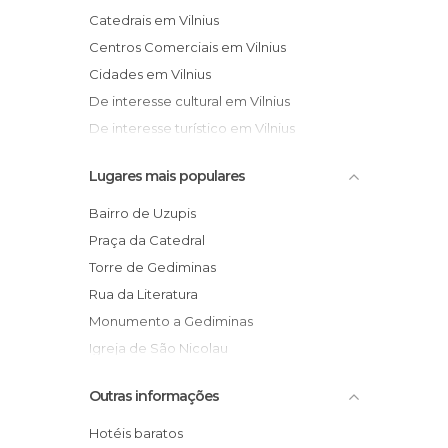
Catedrais em Vilnius
Centros Comerciais em Vilnius
Cidades em Vilnius
De interesse cultural em Vilnius
De interesse turístico em Vilnius
Estátuas em Vilnius
Lugares mais populares
Igrejas em Vilnius
Jardins em Vilnius
Bairro de Uzupis
Lojas em Vilnius
Praça da Catedral
Mercados em Vilnius
Torre de Gediminas
Monumentos Históricos em Vilnius
Rua da Literatura
Museus em Vilnius
Monumento a Gediminas
Palácios em Vilnius
Igreja de São Nicolau
Pátios em Vilnius
Gueto de Vilnius
Outras informações
Praças em Vilnius
Catedral de Theotokos
Rios em Vilnius
Museu das Vítimas de Genocídio
Hotéis baratos