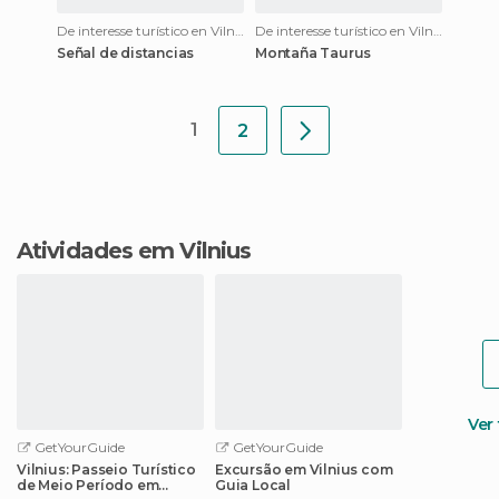
De interesse turístico en Vilnius
De interesse turístico en Vilnius
Señal de distancias
Montaña Taurus
1
2
Atividades em Vilnius
Ver
GetYourGuide
GetYourGuide
Vilnius: Passeio Turístico
Excursão em Vilnius com
de Meio Período em
Guia Local