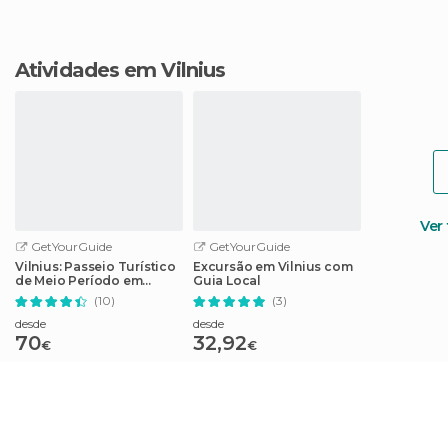
Atividades em Vilnius
Ver
GetYourGuide
GetYourGuide
Vilnius: Passeio Turístico
Excursão em Vilnius com
de Meio Período em
Guia Local
Trakai
(10)
(3)
desde
desde
70
32,92
€
€