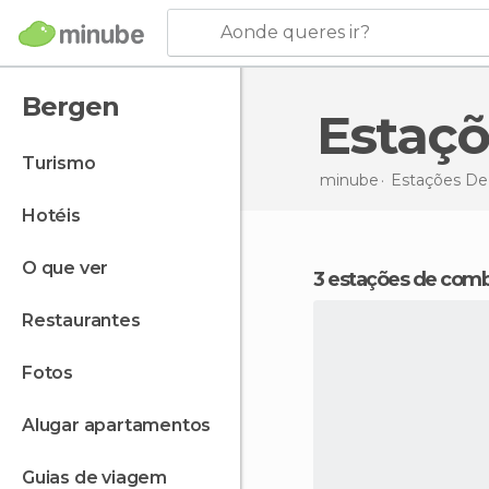
Aonde queres ir?
Bergen
Esta
turismo
minube
Estações D
hotéis
o que ver
3 estações de co
restaurantes
fotos
alugar apartamentos
guias de viagem