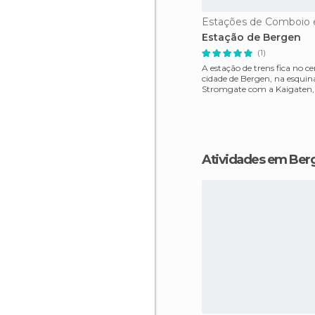
Estações de Comboio 
Estação de Bergen
(1)
A estação de trens fica no c
cidade de Bergen, na esquin
Stromgate com a Kaigaten, 
de Lille Lungegårdsva
Atividades em Ber