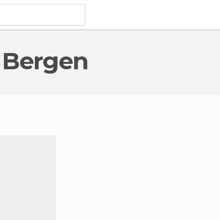
 Bergen
tações de Comboio
em Bergen