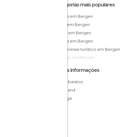
Categorias mais populares
Museus em Bergen
Lagos em Bergen
Igrejas em Bergen
Fiordes em Bergen
De interesse turístico em Bergen
Estátuas em Bergen
Outras informações
Hotéis baratos
Hordaland
Noruega