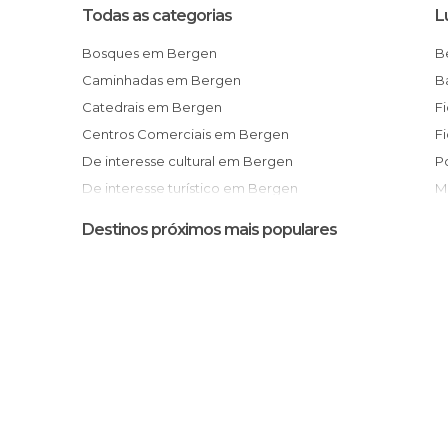
Todas as categorias
L
Bosques em Bergen
Caminhadas em Bergen
Catedrais em Bergen
Centros Comerciais em Bergen
De interesse cultural em Bergen
De interesse turístico em Bergen
Estações de Comboio em Bergen
Destinos próximos mais populares
Estátuas em Bergen
Fiordes em Bergen
Excursão Norway in a Nutshell (Noruega
Igrejas em Bergen
e
Lagos em Bergen
Museu da da Velha Bergen (Gamle
Mercados em Bergen
B
Monumentos Históricos em Bergen
I
Museus em Bergen
Centro de Informações Turísticas de
B