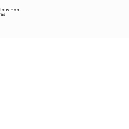
nibus Hop-
ras