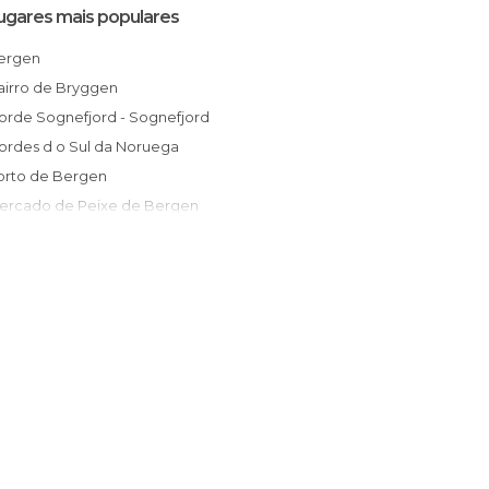
ugares mais populares
Bergen
Bairro de Bryggen
Fiorde Sognefjord - Sognefjord
Fiordes d o Sul da Noruega
Porto de Bergen
Mercado de Peixe de Bergen
Funicular Floibanen
Monte Floyen
m poucas palavras)
ergen)
greja Johanneskirken
ergen