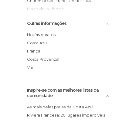
Church of San Francisco de Paula
Place de la Liberté
The clock tower
Outras informações
Port of Toulon
Toulon Port statue
Hotéis baratos
Cableway of Faron mount
Costa Azul
Marine Museum
França
Toulon Station
Costa Provenzal
Var
Inspire-se com as melhores listas da
comunidade
As mais belas praias da Costa Azul
Riviera Francesa: 20 lugares imperdíveis