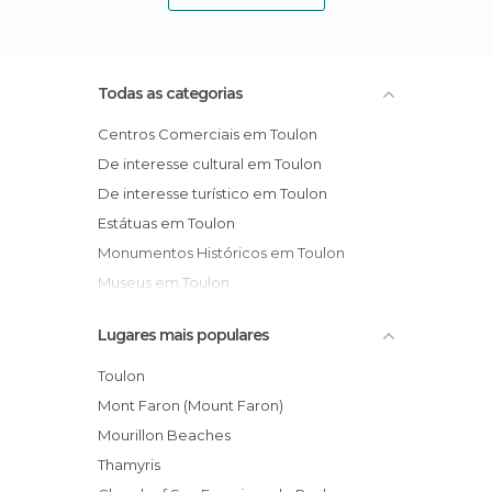
Todas as categorias
Centros Comerciais em Toulon
De interesse cultural em Toulon
De interesse turístico em Toulon
Estátuas em Toulon
Monumentos Históricos em Toulon
Museus em Toulon
Portos em Toulon
Lugares mais populares
Praças em Toulon
Praias em Toulon
Toulon
Mont Faron (Mount Faron)
Mourillon Beaches
Thamyris