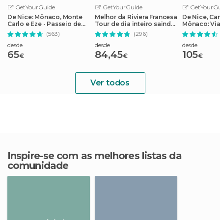
GetYourGuide
GetYourGuide
GetYourGu
De Nice: Mônaco, Monte
Melhor da Riviera Francesa
De Nice, Ca
Carlo e Eze - Passeio de
Tour de dia inteiro saindo
Mônaco: Via
meio dia
de Nice
Riviera Fran
(563)
(296)
desde
desde
desde
65
84,45
105
€
€
€
Ver todos
Inspire-se com as melhores listas da
comunidade