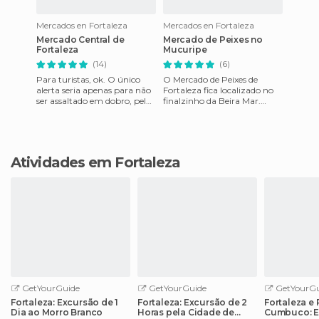
Mercados en Fortaleza
Mercados en Fortaleza
Mercado Central de
Mercado de Peixes no
Fortaleza
Mucuripe
(14)
(6)
Para turistas, ok. O único
O Mercado de Peixes de
alerta seria apenas para não
Fortaleza fica localizado no
ser assaltado em dobro, pela
finalzinho da Beira Mar.
carestia de alguns produtos e
Muito bom para ser
também, por alg
conhecido no final da tarde,
após
Atividades em Fortaleza
GetYourGuide
GetYourGuide
GetYourGu
Fortaleza: Excursão de 1
Fortaleza: Excursão de 2
Fortaleza e 
Dia ao Morro Branco
Horas pela Cidade de
Cumbuco: E