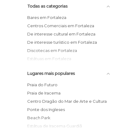
Todas as categorias
Bares em Fortaleza
Centros Comerciais em Fortaleza
De interesse cultural em Fortaleza
De interesse turístico em Fortaleza
Discotecas em Fortaleza
Estátuas em Fortaleza
Jardins em Fortaleza
Lugares mais populares
Mercados em Fortaleza
Museus em Fortaleza
Praia do Futuro
Praias em Fortaleza
Praia de Iracema
Teatros em Fortaleza
Centro Dragão do Mar de Arte e Cultura
Ponte dos Ingleses
Beach Park
Estátua de Iracema Guardiã
Pontal de Iracema