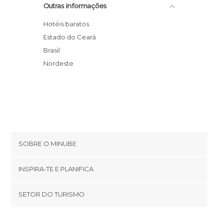
Outras informações
Jardim Japonês de Fortaleza
Aeroporto Internacional de Fortaleza
Hotéis baratos
Shopping Center Iguatemí Fortaleza
Estado do Ceará
Parque do Cocó
Brasil
Pirata Bar
Nordeste
SOBRE O MINUBE
Cookies
INSPIRA-TE E PLANIFICA
Política de privacidade
footer@item_discovertips_anchor
SETOR DO TURISMO
Términos e Condições
minube Android app
Contato