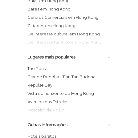
Baías em Hong Kong
Bares em Hong Kong
Centros Comerciais em Hong Kong
Cidades em Hong Kong
De interesse cultural em Hong Kong
De interesse turístico em Hong Kong
Estações de Comboio em Hong Kong
Lugares mais populares
Estátuas em Hong Kong
Igrejas em Hong Kong
The Peak
Ilhas em Hong Kong
Grande Buddha - Tian Tan Buddha
Jardins em Hong Kong
Repulse Bay
Lojas em Hong Kong
Vista do horizonte de Hong Kong
Mercados em Hong Kong
Avenida das Estrelas
Miradores em Hong Kong
Mosteiro de Po Lin
Monumentos Históricos em Hong Kong
Distrito Central
Outras informações
Museus em Hong Kong
Templo Man Mo
Portos em Hong Kong
Parque de Hong Kong
Hotéis baratos