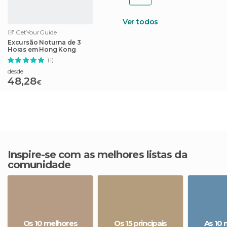
Ver todos
GetYourGuide
Excursão Noturna de 3
Horas em Hong Kong
(1)
desde
48,28
€
Inspire-se com as melhores listas da
comunidade
Os 10 melhores
Os 15 principais
As 10 