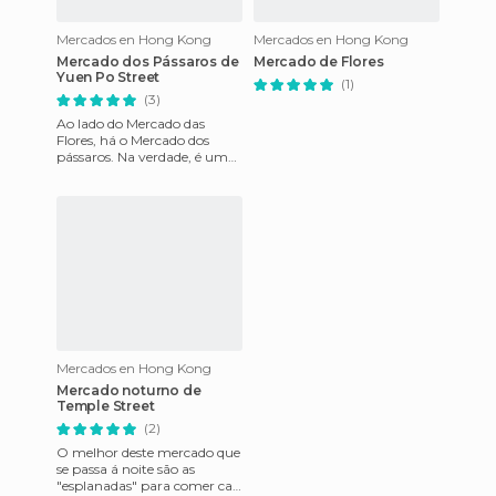
Mercados en Hong Kong
Mercados en Hong Kong
Mercado dos Pássaros de
Mercado de Flores
Yuen Po Street
(1)
(3)
Ao lado do Mercado das
Flores, há o Mercado dos
pássaros. Na verdade, é uma
espécie de jardim gratuito,
com muitas barracas de gai
Mercados en Hong Kong
Mercado noturno de
Temple Street
(2)
O melhor deste mercado que
se passa á noite são as
"esplanadas" para comer ca