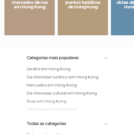
mercados de rua
pontos turísticos
vistas d
em Hong Kong
de Hong Kong
Hon
Categorias mais populares
Jardins em Hong Kong
De interesse turístico em Hong Kong
Mercados em Hong Kong
De interesse cultural em Hong Kong
Ruas em Hong Kong
Miradores em Hong Kong
Todas as categorias