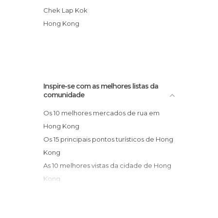
Praças em Hong Kong
Rua Nathan Road
Chek Lap Kok
Praias em Hong Kong
Aeroporto Internacional de Hong Kong
Hong Kong
Ruas em Hong Kong
Templo Wong Tai Sin
Sítios insólitos em Hong Kong
Templos em Hong Kong
Zonas de Compras em Hong Kong
Inspire-se com as melhores listas da
comunidade
Os 10 melhores mercados de rua em
Hong Kong
Os 15 principais pontos turísticos de Hong
Kong
As 10 melhores vistas da cidade de Hong
Kong
10 templos magníficos para visitar em
Hong Kong