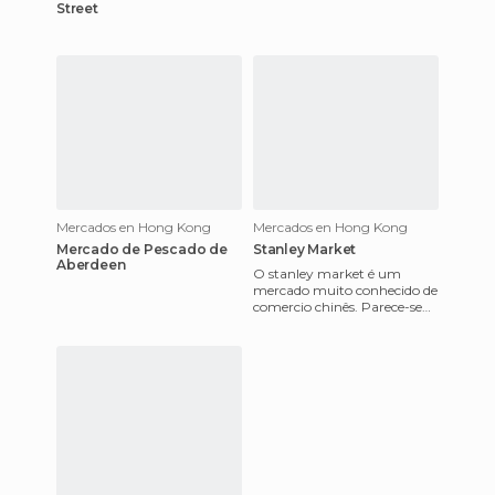
Street
Mercados en Hong Kong
Mercados en Hong Kong
Mercado de Pescado de
Stanley Market
Aberdeen
O stanley market é um
mercado muito conhecido de
comercio chinês. Parece-se
com os souks marroquinos!
Percorremos o interior de ru