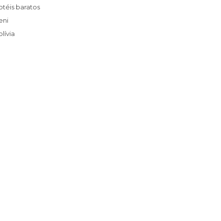
Hotéis baratos
Beni
Bolívia