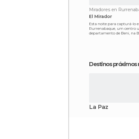
Miradores en Rurrena
El Mirador
Esta noite para capturá-lo
Rurrenabaque, um centro 
departamento de Beni, na Bo
margens do Rio Beni, Rurr
Destinos próximos
La Paz