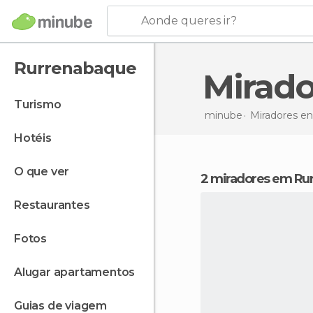
Aonde queres ir?
Rurrenabaque
Mira
turismo
minube
Miradores e
hotéis
o que ver
2 miradores em R
restaurantes
fotos
alugar apartamentos
guias de viagem