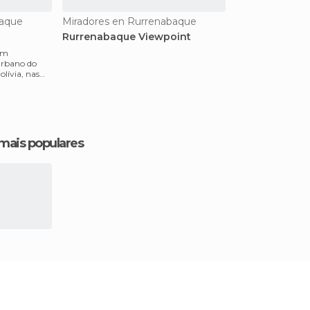
baque
Miradores en Rurrenabaque
Rurrenabaque Viewpoint
 em
urbano do
lívia, nas
ena
 mais populares