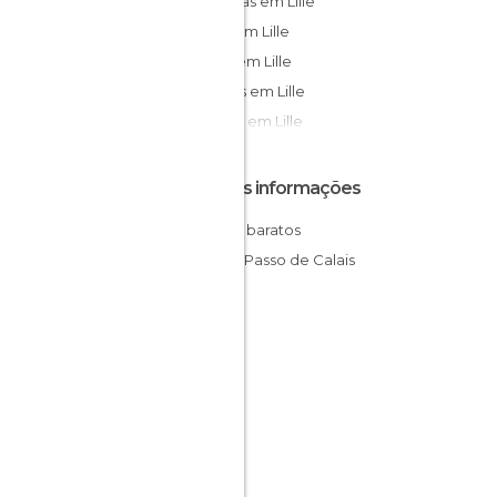
Estátuas em Lille
Ruas em Lille
Lojas em Lille
Jardins em Lille
Igrejas em Lille
Outras informações
Hotéis baratos
Norte-Passo de Calais
França
Norte