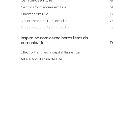
Cemitérios em Lille
Centros Comerciais em Lille
Cinemas em Lille
De interesse cultural em Lille
De interesse turístico em Lille
I
Estações de Comboio em Lille
Inspire-se com as melhores listas da
Estátuas em Lille
comunidade
D
Exposições em Lille
Lille, no Flandres, a capital flamenga
Igrejas em Lille
Arte e Arquitetura de Lille
Informação Turística em Lille
Jardins em Lille
Lojas em Lille
Mercados em Lille
Miradores em Lille
Monumentos Históricos em Lille
Municípios em Lille
Museus em Lille