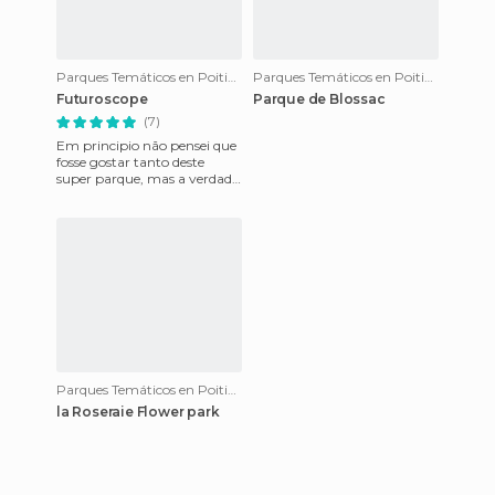
Parques Temáticos en Poitiers
Parques Temáticos en Poitiers
Futuroscope
Parque de Blossac
(7)
Em principio não pensei que
fosse gostar tanto deste
super parque, mas a verdade
é que nunca tinha visto as
suas atracções em nenh
Parques Temáticos en Poitiers
la Roseraie Flower park