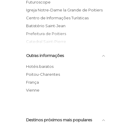
Jardins em Poitiers
Futuroscope
Lojas em Poitiers
Igreja Notre-Dame la Grande de Poitiers
Mercados em Poitiers
Centro de Informações Turísticas
Miradores em Poitiers
Batistério Saint-Jean
Monumentos Históricos em Poitiers
Prefeitura de Poitiers
Museus em Poitiers
Catedral Saint-Pierre
Palácios em Poitiers
Le Printemps
Outras informações
Parques Temáticos em Poitiers
Policromos de Poitiers
Praças em Poitiers
Praça da Liberdade
Hotéis baratos
Ruas em Poitiers
Mercado de Notre Dame
Poitou-Charentes
Sítios insólitos em Poitiers
Igreja de Saint Hilaire
França
Teatros em Poitiers
Bulles d'Encre
Vienne
Destinos próximos mais populares