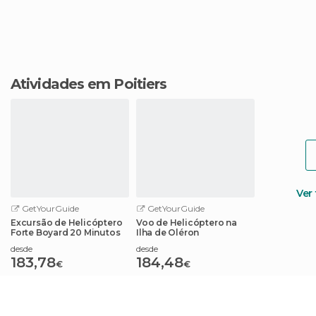
Atividades em Poitiers
Ver
GetYourGuide
GetYourGuide
Excursão de Helicóptero
Voo de Helicóptero na
Forte Boyard 20 Minutos
Ilha de Oléron
desde
desde
183,78
184,48
€
€