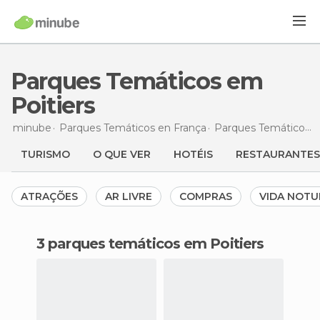
Parques Temáticos em
Poitiers
minube
Parques Temáticos en
França
Parques Temáticos en
TURISMO
O QUE VER
HOTÉIS
RESTAURANTES
ATRAÇÕES
AR LIVRE
COMPRAS
VIDA NOT
3 parques temáticos em Poitiers