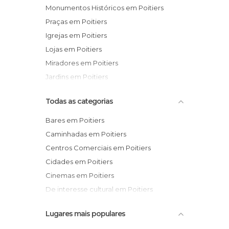
Monumentos Históricos em Poitiers
Praças em Poitiers
Igrejas em Poitiers
Lojas em Poitiers
Miradores em Poitiers
Jardins em Poitiers
Todas as categorias
Bares em Poitiers
Caminhadas em Poitiers
Centros Comerciais em Poitiers
Cidades em Poitiers
Cinemas em Poitiers
De interesse cultural em Poitiers
Exposições em Poitiers
Lugares mais populares
Igrejas em Poitiers