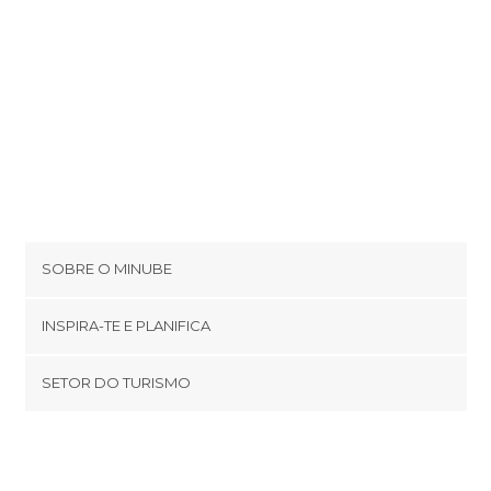
SOBRE O MINUBE
Cookies
INSPIRA-TE E PLANIFICA
Política de privacidade
footer@item_discovertips_anchor
SETOR DO TURISMO
Términos e Condições
minube Android app
Contato
Área de imprensa