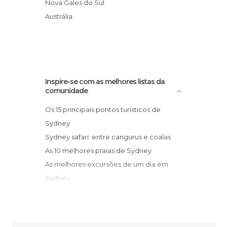
Porto de Sydney
Nova Gales do Sul
Miradores em Sidney
Queen Victoria Building
Austrália
Monumentos Históricos em Sidney
Chinatown
Museus em Sidney
Parques Temáticos em Sidney
Portos em Sidney
Praças em Sidney
Inspire-se com as melhores listas da
comunidade
Praias em Sidney
Reservas Naturais em Sidney
Os 15 principais pontos turísticos de
Ruas em Sidney
Sydney
Sítios insólitos em Sidney
Sydney safari: entre cangurus e coalas
Teatros em Sidney
As 10 melhores praias de Sydney
Universidades em Sidney
As melhores excursões de um dia em
Zonas de Compras em Sidney
Sydney
Zoos em Sidney
O principal de Sydney: de Bondi a
Coogee caminhando