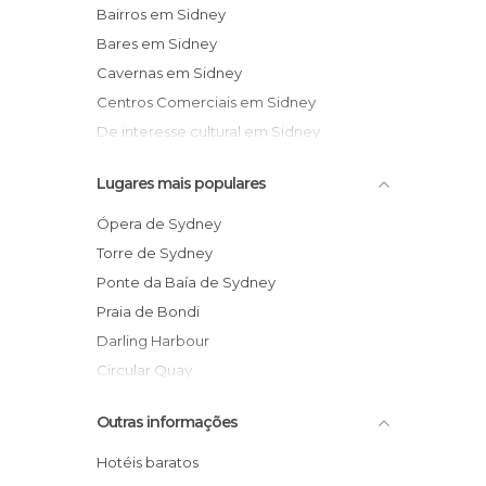
Bairros em Sidney
Bares em Sidney
Cavernas em Sidney
Centros Comerciais em Sidney
De interesse cultural em Sidney
De interesse desportivo em Sidney
Lugares mais populares
De interesse turístico em Sidney
Espectáculos em Sidney
Ópera de Sydney
Estações de Comboio em Sidney
Torre de Sydney
Estátuas em Sidney
Ponte da Baía de Sydney
Exposições em Sidney
Praia de Bondi
Feiras em Sidney
Darling Harbour
Festas em Sidney
Circular Quay
Igrejas em Sidney
Sea Life Aquário
Outras informações
Jardins em Sidney
Bairro The Rocks
Lojas em Sidney
Zoológico Featherdale Wildlife Park
Hotéis baratos
Mercados em Sidney