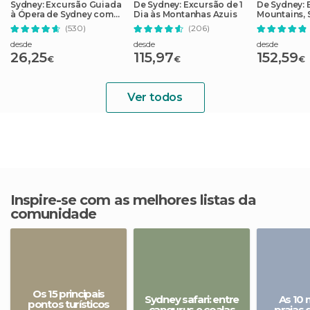
Sydney: Excursão Guiada
De Sydney: Excursão de 1
De Sydney: 
à Ópera de Sydney com
Dia às Montanhas Azuis
Mountains, 
Ingresso
zoológico e
(530)
(206)
balsa
desde
desde
desde
26,25
115,97
152,59
€
€
€
Ver todos
Inspire-se com as melhores listas da
comunidade
Os 15 principais
Sydney safari: entre
As 10 
pontos turísticos
cangurus e coalas
praias 