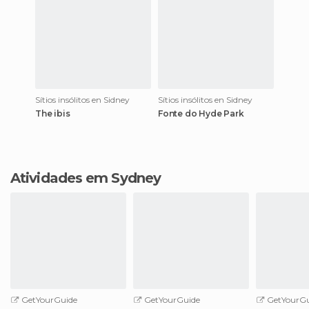
Sítios insólitos en Sidney
Sítios insólitos en Sidney
The ibis
Fonte do Hyde Park
Atividades em Sydney
GetYourGuide
GetYourGuide
GetYourGu