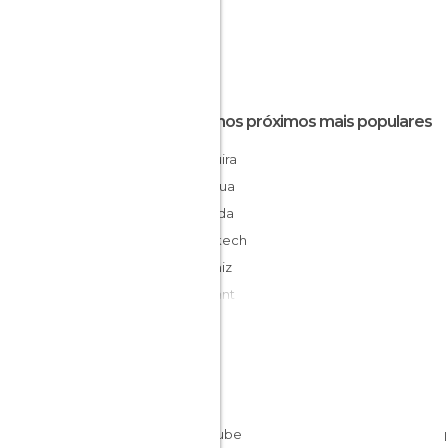
Destinos próximos mais populares
Essaouira
Ghazoua
El Jadida
Marrakech
Amizmiz
Tarudant
Casablanca
Agadir
Imlil
Ait Ben Haddou
Azilal