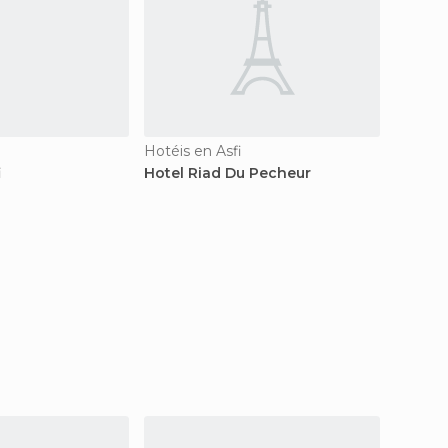
Hotéis en Asfi
Hotéis 
i
Hotel Riad Du Pecheur
Hotel 