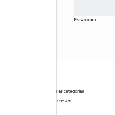
Essaouira
Todas as categorias
Museus em Asfi