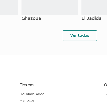
Ghazoua
El Jadida
Ver todos
Fica em
O
Doukkala-Abda
Marrocos