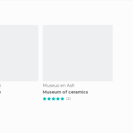
i
Museus en Asfi
Estaçõe
e
Museum of ceramics
Bus st
(2)