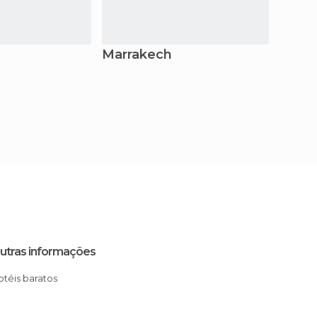
Marrakech
Amiz
utras informações
Hotéis baratos