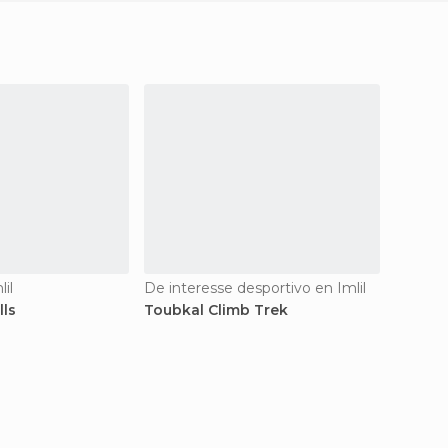
il
De interesse desportivo en Imlil
Aldeias 
lls
Toubkal Climb Trek
Aroum