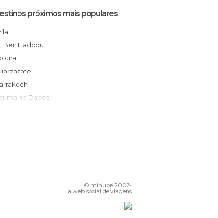
estinos próximos mais populares
Azilal
Ait Ben Haddou
Skoura
Ouarzazate
Marrakech
Boumalne Dades
Agdz
Amizmiz
ineghir
Zagora
Casablanca
El Jadida
© minube 2007-
sfi
a web social de viagens
Tarudant
Rabat