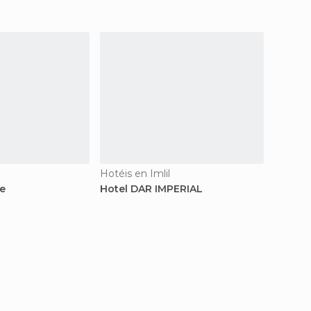
Hotéis en Imlil
Hotéis 
te
Hotel DAR IMPERIAL
Hotel 