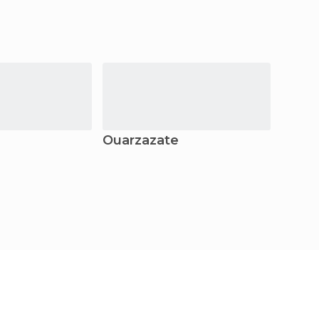
Ouarzazate
Marr