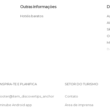
Outras informações
D
Hotéis baratos
T
INSPIRA-TE E PLANIFICA
SETOR DO TURISMO
A
footer@item_discovertips_anchor
Contato
minube Android app
Área de imprensa