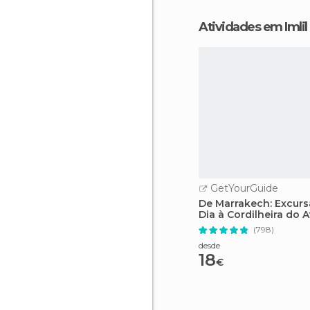
Atividades em Imlil
GetYourGuide
De Marrakech: Excurs
Dia à Cordilheira do 
Passeio de Camelo
(798)
desde
18
€