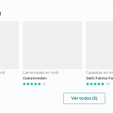
l
lil
Caminhadas en Imlil
Cataratas en Iml
Oukaïmeden
Setti Fatma Fa
(1)
(3)
Ver todos (5)