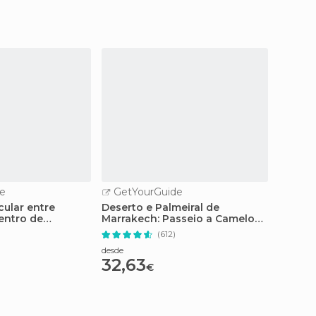
e
GetYourGuide
GetY
cular entre
Deserto e Palmeiral de
De Mar
entro de
Marrakech: Passeio a Camelo
no des
com Chá
comid
)
(612)
desde
desde
32,63
108
€
€