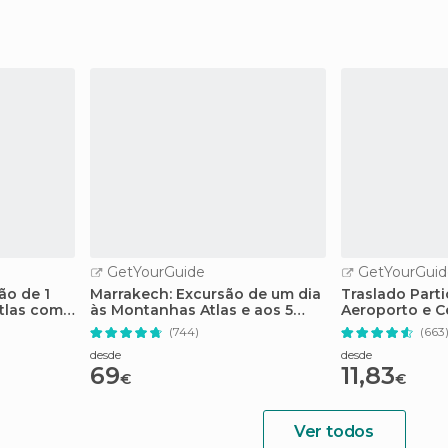
GetYourGuide
GetYourGuid
ão de 1
Marrakech: Excursão de um dia
Traslado Parti
Atlas com
às Montanhas Atlas e aos 5
Aeroporto e C
Vales com almoço
Marrakech
(744)
(663
desde
desde
69
11,83
€
€
Ver todos