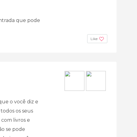
entrada que pode
Like
que o você diz e
 todos os seus
 com livros e
ão se pode