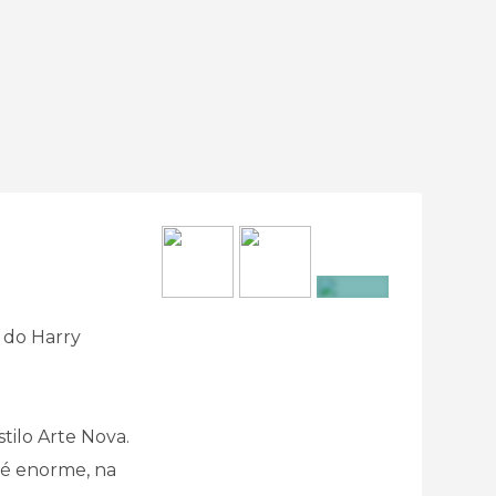
+2
s do Harry
tilo Arte Nova.
a é enorme, na