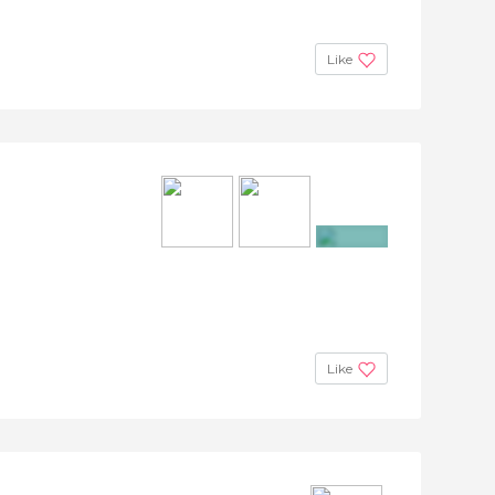
Like
+2
Like