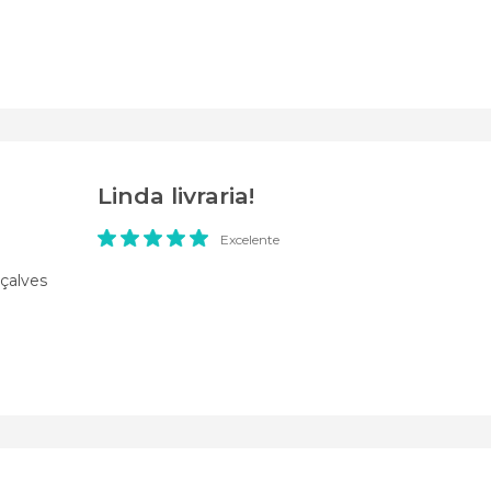
Linda livraria!
Excelente
çalves