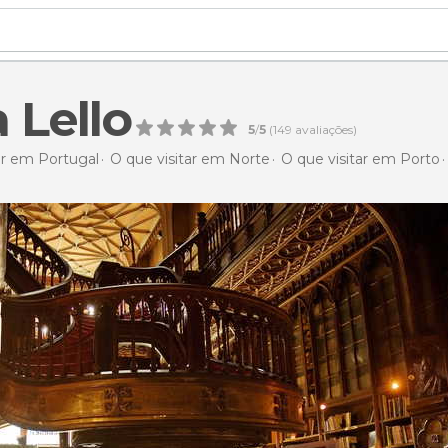
a Lello
5
/
5
(
149
avaliações)
ar em Portugal
O que visitar em Norte
O que visitar em Porto