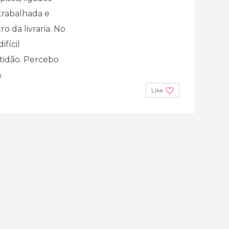
trabalhada e
 da livraria. No
ifícil
tidão. Percebo
.
Like