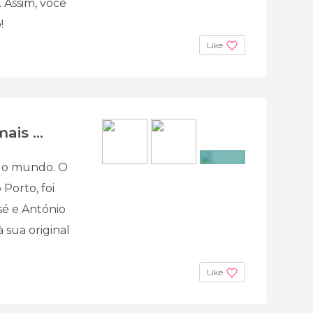
. Assim, você
!
Like
is ...
 do mundo. O
+2
 Porto, foi
sé e António
à sua original
Like