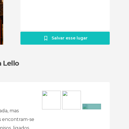
Salvar esse lugar
a Lello
rada, mas
+14
os encontram-se
pisos, ligados