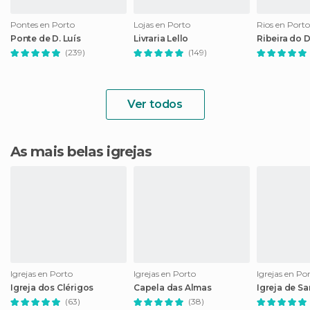
Pontes en Porto
Lojas en Porto
Rios en Porto
Ponte de D. Luís
Livraria Lello
Ribeira do 
(239)
(149)
Ver todos
As mais belas igrejas
Igrejas en Porto
Igrejas en Porto
Igrejas en Po
Igreja dos Clérigos
Capela das Almas
Igreja de Sa
(63)
(38)