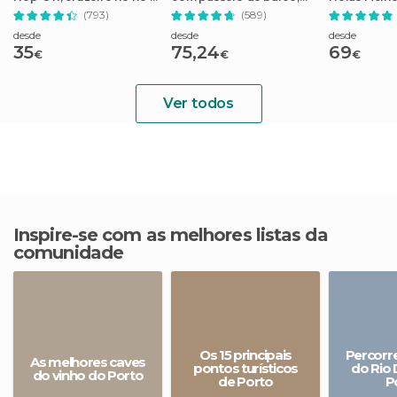
passeio pelas adegas do
degustação de vinhos e
de Segway
(793)
(589)
Porto
almoço
desde
desde
desde
35
75,24
69
€
€
€
Ver todos
Inspire-se com as melhores listas da
comunidade
Os 15 principais
Percorre
As melhores caves
pontos turísticos
do Rio
do vinho do Porto
de Porto
P