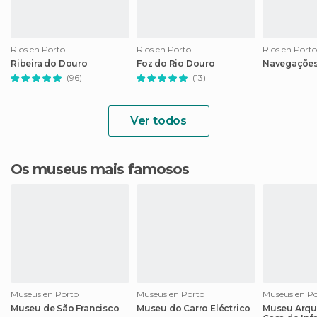
Rios en Porto
Rios en Porto
Rios en Porto
Ribeira do Douro
Foz do Rio Douro
Navegações
(96)
(13)
Ver todos
Os museus mais famosos
Museus en Porto
Museus en Porto
Museus en Po
Museu de São Francisco
Museu do Carro Eléctrico
Museu Arqu