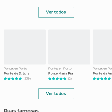
Ver todos
Pontes en Porto
Pontes en Porto
Pontes en Po
Ponte de D. Luís
Ponte Maria Pia
Ponte da Ar
(239)
(2)
Ver todos
Ruas famosas