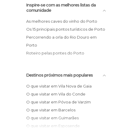
Pontes em Porto
Inspire-se com as melhores listas da
comunidade
Portos em Porto
Praças em Porto
As melhores caves do vinho do Porto
Praias em Porto
Os 15 principais pontos turísticos de Porto
Rios em Porto
Percorrendo a orla do Rio Douro em
Ruas em Porto
Porto
Teatros em Porto
Roteiro pelas pontes do Porto
Destinos próximos mais populares
O que visitar em Vila Nova de Gaia
O que visitar em Vila do Conde
O que visitar em Póvoa de Varzim
O que visitar em Barcelos
O que visitar em Guimarães
O que visitar em Esposende