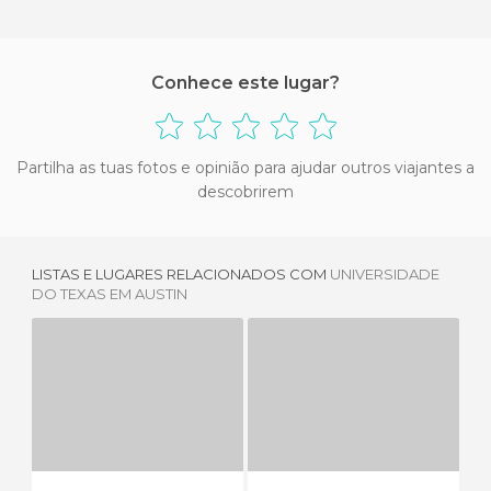
Conhece este lugar?
Partilha as tuas fotos e opinião para ajudar outros viajantes a
descobrirem
LISTAS E LUGARES RELACIONADOS COM
UNIVERSIDADE
DO TEXAS EM AUSTIN
BUTLER PARK
MOUNT BONELL PARK
1 OPINIÃO
2 OPINIÕES
LO