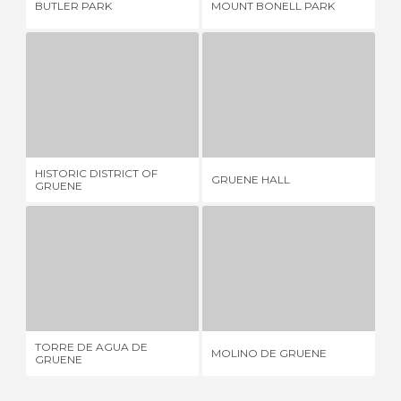
BUTLER PARK
MOUNT BONELL PARK
PA
HISTORIC DISTRICT OF GRUENE
GRUENE HALL
2 OPINIÕES
2 OPINIÕES
HISTORIC DISTRICT OF
GRUENE HALL
PU
GRUENE
TORRE DE AGUA DE GRUENE
MOLINO DE GRUENE
1 OPINIÃO
2 OPINIÕES
TORRE DE AGUA DE
MOLINO DE GRUENE
TH
GRUENE