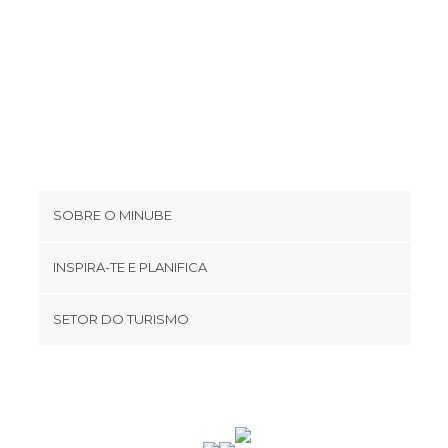
SOBRE O MINUBE
Cookies
INSPIRA-TE E PLANIFICA
Política de privacidade
footer@item_discovertips_anchor
SETOR DO TURISMO
Términos e Condições
minube Android app
Contato
Área de imprensa