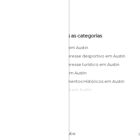
Todas as categorias
Bares em Austin
De interesse desportivo em Austin
De interesse turístico em Austin
Lojas em Austin
Monumentos Históricos em Austin
Museus em Austin
Ruas em Austin
Salas de Concertos em Austin