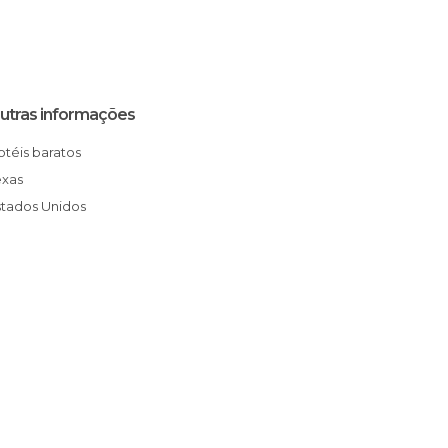
utras informações
Hotéis baratos
exas
Estados Unidos