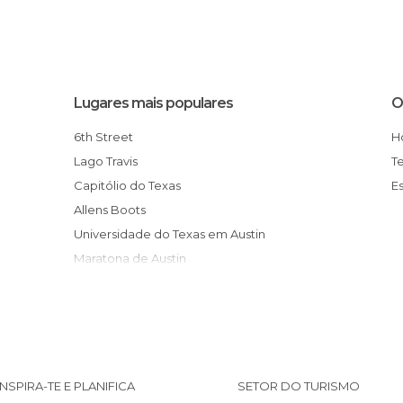
Lugares mais populares
O
6th Street
Lago Travis
T
Capitólio do Texas
Allens Boots
Universidade do Texas em Austin
Maratona de Austin
Museu O. Henry Home & Museum
Mansão do Governador do Texas
Ponte Pennybacker
Barnes and Noble
Mount Bonell Park
INSPIRA-TE E PLANIFICA
SETOR DO TURISMO