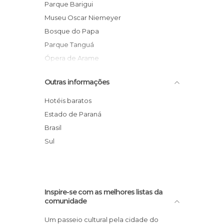
Igrejas em Curitiba
Parque Barigui
Jardins em Curitiba
Museu Oscar Niemeyer
Lojas em Curitiba
Bosque do Papa
Museus em Curitiba
Parque Tanguá
Palácios em Curitiba
Ópera de Arame
Praças em Curitiba
UNILIVRE Universidade Livre do Meio
Outras informações
Ruas em Curitiba
Ambiente
Teatros em Curitiba
Serra Verde Express
Hotéis baratos
Universidades em Curitiba
Estrada da Graciosa
Estado de Paraná
Feira do Largo da Ordem
Brasil
Praça do Japão
Sul
Teatro Paiol
Inspire-se com as melhores listas da
comunidade
Um passeio cultural pela cidade do