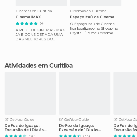
Cinemas en Curitiba
Cinemas en Curitiba
Cinema IMAX
Espaço Itaú de Cinema
(4)
O Espaço Itaú de Cinema
fica localizado no Shopping
A REDE DE CINEMAS IMAX
Crystal. É o meu cinema
JA E CONSIDERADA UMA
preferido na cidade pois não
DAS MELHORES DO
tem muitas salas e difici
MUNDO. VER UM FILME
GRAVADO COM AS
CÂMERAS IMAX OU
OTIMIZADO EM I
Atividades em Curitiba
GetYourGuide
GetYourGuide
GetYourGu
De Foz do Iguaçu:
De Foz do Iguaçu:
De Foz do I
Excursão de 1 Dia às
Excursão de 1 Dia às
Excursão às
Cataratas Argentinas
Cataratas Argentinas
Iguaçu
(36)
(33)