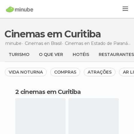
Cinemas em Curitiba
minube
Cinemas en
Brasil
Cinemas en
Estado de Paraná
C
TURISMO
O QUE VER
HOTÉIS
RESTAURANTES
VIDA NOTURNA
COMPRAS
ATRAÇÕES
AR L
2 cinemas em Curitiba