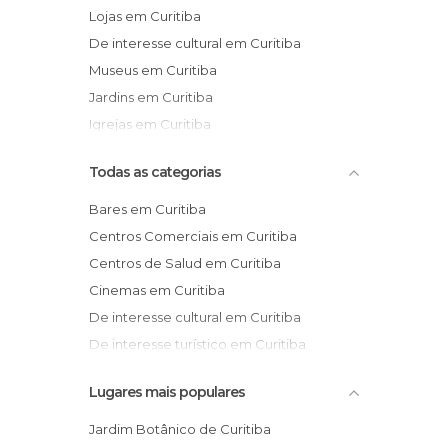
Lojas em Curitiba
De interesse cultural em Curitiba
Museus em Curitiba
Jardins em Curitiba
Igrejas em Curitiba
Todas as categorias
Bares em Curitiba
Centros Comerciais em Curitiba
Centros de Salud em Curitiba
Cinemas em Curitiba
De interesse cultural em Curitiba
De interesse turístico em Curitiba
Espectáculos em Curitiba
Lugares mais populares
Feiras em Curitiba
Festas em Curitiba
Jardim Botânico de Curitiba