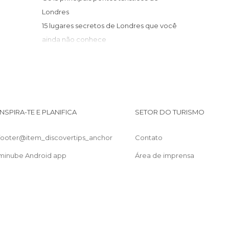
Cinemas em Londres
Londres
Competições Desportivas em Londres
15 lugares secretos de Londres que você
De interesse desportivo em Londres
ainda não conhece
De interesse turístico em Londres
LONDRES GRATIS: 23 IDEAS PARA
Discotecas em Londres
DISFRUTAR SIN GASTAR
Embaixadas em Londres
15 museus incríveis e grátis em Londres
Espectáculos em Londres
Estações de Autocarros em Londres
INSPIRA-TE E PLANIFICA
SETOR DO TURISMO
Estações de Comboio em Londres
Estádios em Londres
footer@item_discovertips_anchor
Contato
Estátuas em Londres
Estradas em Londres
minube Android app
Área de imprensa
Exposições em Londres
Feiras em Londres
Festas em Londres
Ginásios em Londres
Igrejas em Londres