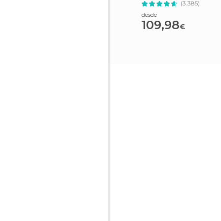
(3.385)
desde
109,98
€