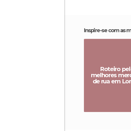
Inspire-se com as 
Roteiro pe
melhores mer
de rua em Lo