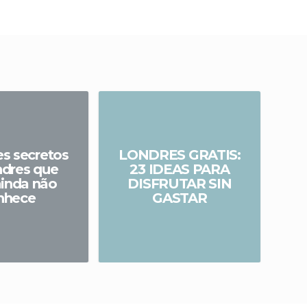
es secretos
LONDRES GRATIS:
ndres que
23 IDEAS PARA
15 
ainda não
DISFRUTAR SIN
g
nhece
GASTAR