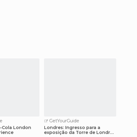
e
GetYourGuide
GetY
a-Cola London
Londres: Ingresso para a
De Lon
rience
exposição da Torre de Londres
Ingres