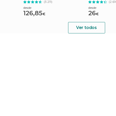
(3.211)
(2.61
desde
desde
126,85
26
€
€
Ver todos