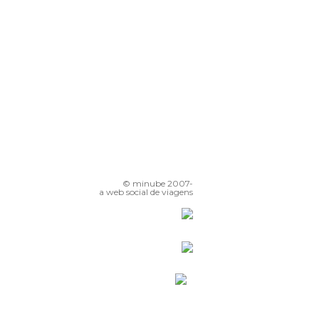
Catedral de São Paulo
© minube 2007-
a web social de viagens