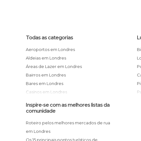
Todas as categorias
L
Aeroportos em Londres
Aldeias em Londres
Áreas de Lazer em Londres
Bairros em Londres
Bares em Londres
Casinos em Londres
Castelos em Londres
Inspire-se com as melhores listas da
Catedrais em Londres
comunidade
Cemitérios em Londres
Roteiro pelos melhores mercados de rua
Centros Comerciais em Londres
em Londres
Cidades em Londres
Os 15 principais pontos turísticos de