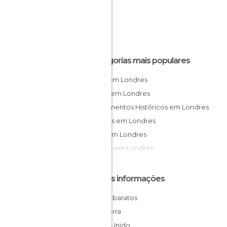
Categorias mais populares
Lojas em Londres
Bares em Londres
Monumentos Históricos em Londres
Museus em Londres
Ruas em Londres
Jardins em Londres
Outras informações
Hotéis baratos
Inglaterra
Reino Unido