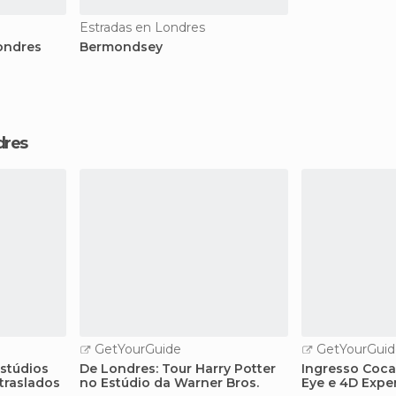
Estradas en Londres
ondres
Bermondsey
dres
GetYourGuide
GetYourGuid
estúdios
De Londres: Tour Harry Potter
Ingresso Coc
traslados
no Estúdio da Warner Bros.
Eye e 4D Expe