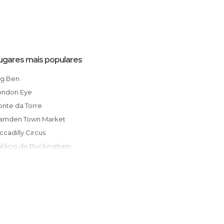
ugares mais populares
Big Ben
London Eye
Ponte da Torre
Camden Town Market
Piccadilly Circus
Palácio de Buckingham
Museu Britânico
Trafalgar Square
Hyde Park
Abadia de Westminster
Covent Garden