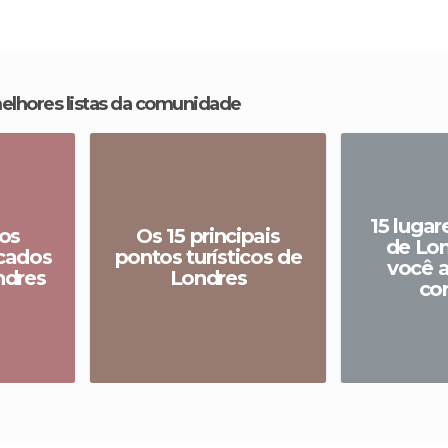
melhores listas da comunidade
15 lugar
los
Os 15 principais
de Lo
cados
pontos turísticos de
você 
ndres
Londres
co