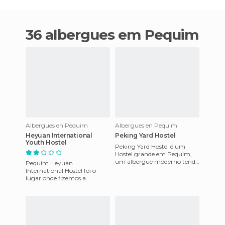
36 albergues em Pequim
Albergues en Pequim
Albergues en Pequim
Heyuan International
Peking Yard Hostel
Youth Hostel
Peking Yard Hostel é um
Hostel grande em Pequim,
um albergue moderno tendo
Pequim Heyuan
alojamento no quarto e
International Hostel foi o
quartos duplos, tem uma
lugar onde fizemos a
decoraçã
primeira noite em Pequim
antes de mover-nos para o
pátio Hostel (que