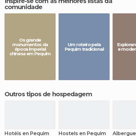
Inspire-se com as melhores listas da
comunidade
Os grande
monumentos da
Um roteiro pela
Exploran
época imperial
Pequim tradicional
e moder
chinesa em Pequim
Outros tipos de hospedagem
Hotéis en Pequim
Hostels en Pequim
Albergue