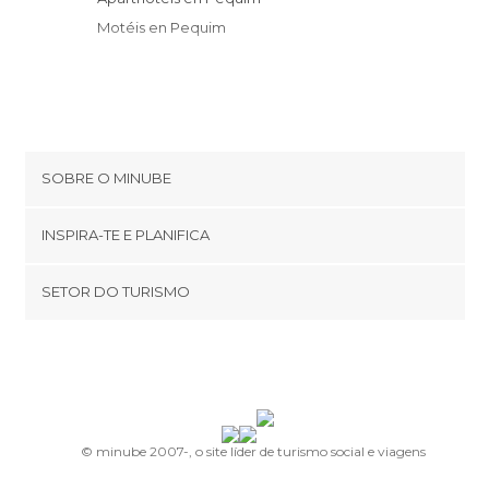
Motéis en Pequim
SOBRE O MINUBE
Cookies
INSPIRA-TE E PLANIFICA
Política de privacidade
footer@item_discovertips_anchor
SETOR DO TURISMO
Términos e Condições
minube Android app
Contato
Área de imprensa
© minube 2007-, o site líder de turismo social e viagens