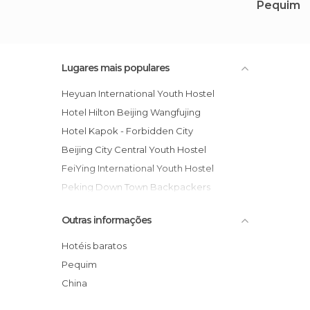
Pequim
Lugares mais populares
Heyuan International Youth Hostel
Hotel Hilton Beijing Wangfujing
Hotel Kapok - Forbidden City
Beijing City Central Youth Hostel
FeiYing International Youth Hostel
Peking Down Town Backpackers
Hotel Emperors GuestHouse
Outras informações
Peking Yard Hostel
The Emperor Hotel Beijing
Hotéis baratos
Leo Courtyard Hostel
Pequim
The Great Wall Sheraton Hotel Beijing
China
Peking International Youth Hostel