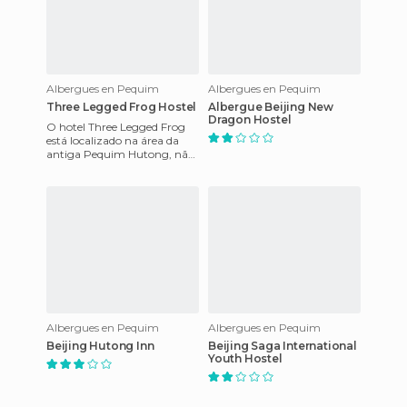
Albergues en Pequim
Albergues en Pequim
Three Legged Frog Hostel
Albergue Beijing New
Dragon Hostel
O hotel Three Legged Frog
está localizado na área da
antiga Pequim Hutong, não
é muito longe da Praça
Tiananmen e da Cidade
Proibi
Albergues en Pequim
Albergues en Pequim
Beijing Hutong Inn
Beijing Saga International
Youth Hostel