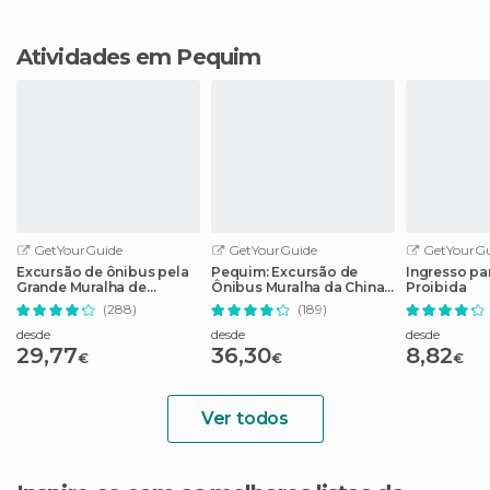
Atividades em Pequim
GetYourGuide
GetYourGuide
GetYourGu
Excursão de ônibus pela
Pequim: Excursão de
Ingresso pa
Grande Muralha de
Ônibus Muralha da China
Proibida
Mutianyu em Pequim
em Mutianyu
(288)
(189)
desde
desde
desde
29,77
36,30
8,82
€
€
€
Ver todos