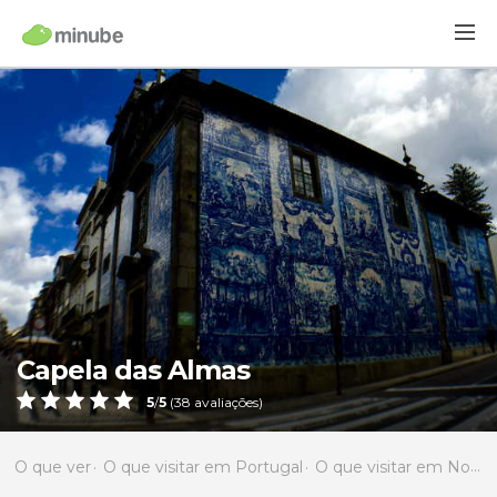
Capela das Almas
5
/
5
(
38
avaliações)
O que ver
O que visitar em Portugal
O que visitar em Norte