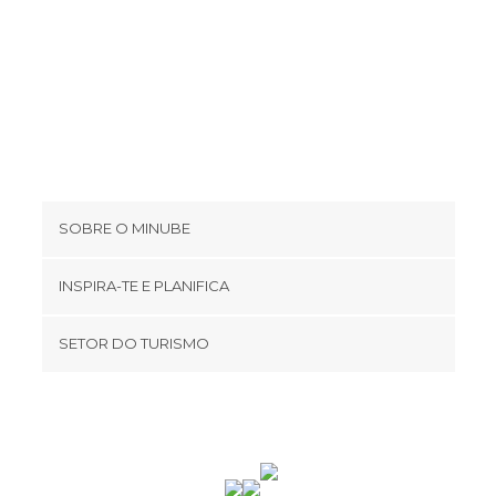
Mercados em Porto
Miradores em Porto
Monumentos Históricos em Porto
Museus em Porto
Palácios em Porto
Pontes em Porto
Portos em Porto
Praças em Porto
SOBRE O MINUBE
Praias em Porto
Cookies
Rios em Porto
INSPIRA-TE E PLANIFICA
Ruas em Porto
Política de privacidade
footer@item_discovertips_anchor
Teatros em Porto
SETOR DO TURISMO
Términos e Condições
minube Android app
Contato
Área de imprensa