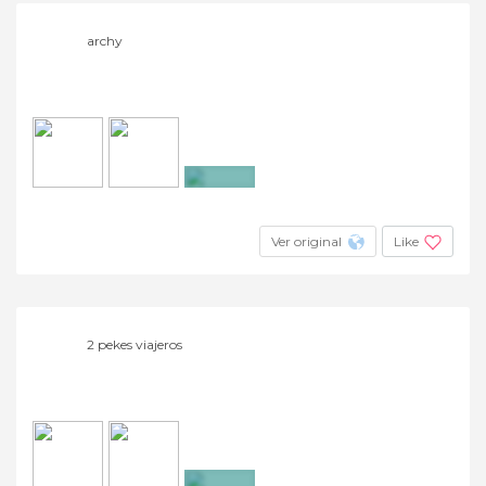
archy
+5
Ver original
Like
2 pekes viajeros