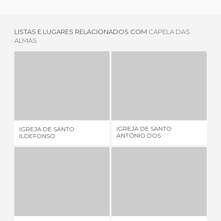
LISTAS E LUGARES RELACIONADOS COM
CAPELA DAS
ALMAS
IGREJA DE SANTO ILDEFONSO
IGREJA DE SANTO ANTÓNIO DOS CONGREGADOS
32 OPINIÕES
10 OPINIÕES
IGREJA DE SANTO
IGREJA DE SANTO
SÉ
ANTÓNIO DOS
ILDEFONSO
CONGREGADOS
IGREJA DA TERCEIRA ORDEM
IGREJA DE SANTA CLARA
2 OPINIÕES
2 OPINIÕES