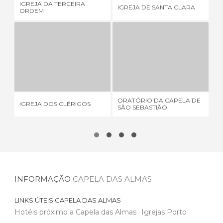
IGREJA DA TERCEIRA
IGREJA DE SANTA CLARA
IG
ORDEM
IGREJA DOS CLÉRIGOS
ORATÓRIO DA CAPELA DE SÃO SEBASTIÃO
IG
61 OPINIÕES
1 OPINIÃO
ORATÓRIO DA CAPELA DE
IGREJA DOS CLÉRIGOS
IG
SÃO SEBASTIÃO
INFORMAÇÃO
CAPELA DAS ALMAS
LINKS ÚTEIS
CAPELA DAS ALMAS
Hotéis próximo a Capela das Almas
Igrejas Porto