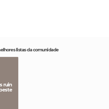
melhores listas da comunidade
s ruin
peste