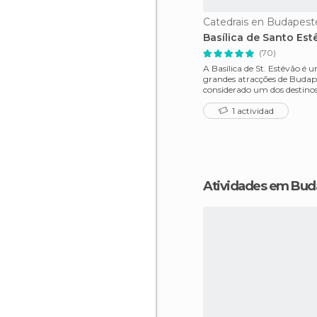
Catedrais en Budapest
Basílica de Santo Est
(70)
A Basílica de St. Estêvão é 
grandes atracções de Budape
considerado um dos destino
sagrados da cidade. Impone
1 actividad
Atividades em Bu