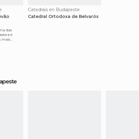
e
Catedrais en Budapeste
êvão
Catedral Ortodoxa de Belvarós
uma das
ste e é
s mais
dapeste