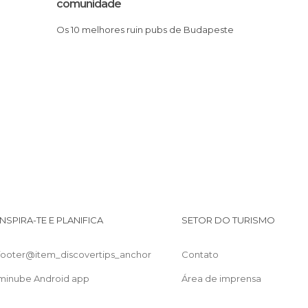
comunidade
De interesse cultural em Budapeste
I
Os 10 melhores ruin pubs de Budapeste
De interesse turístico em Budapeste
Estações de Comboio em Budapeste
Estádios em Budapeste
Estátuas em Budapeste
Exposições em Budapeste
Igrejas em Budapeste
Jardins em Budapeste
Lojas em Budapeste
Mercados em Budapeste
Miradores em Budapeste
INSPIRA-TE E PLANIFICA
SETOR DO TURISMO
Monumentos Históricos em Budapeste
Museus em Budapeste
footer@item_discovertips_anchor
Contato
Palácios em Budapeste
Pontes em Budapeste
minube Android app
Área de imprensa
Praças em Budapeste