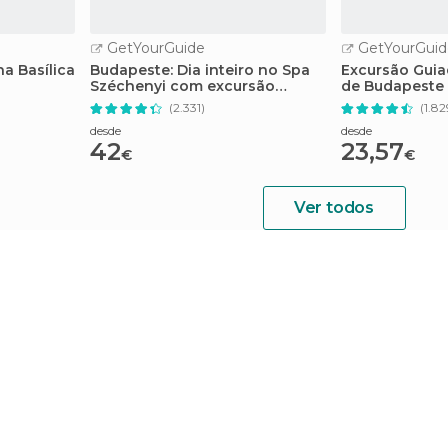
GetYourGuide
GetYourGuid
a Basílica
Budapeste: Dia inteiro no Spa
Excursão Gui
Széchenyi com excursão
de Budapeste 
opcional a Pálinka
(2.331)
(1.82
desde
desde
42
23,57
€
€
Ver todos