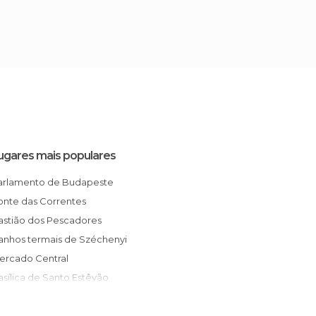
ugares mais populares
Parlamento de Budapeste
Ponte das Correntes
Bastião dos Pescadores
Banhos termais de Széchenyi
Mercado Central
Basílica de Santo Estêvão
Praça dos Heróis
Grande Sinagoga de Budapeste