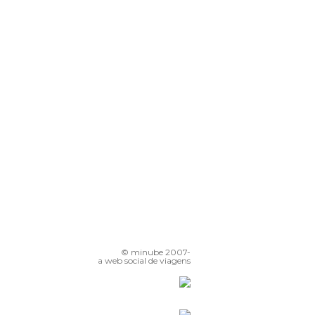
greja de São Matias
Szabadság Híd (Ponte da Liberdade)
Passeio de barco pelo Danúbio
Rio Danúbio
© minube 2007-
a web social de viagens