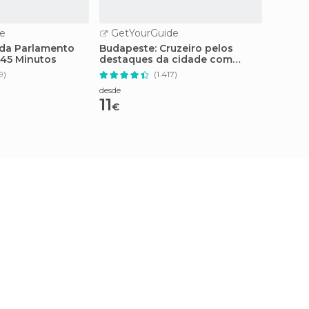
e
GetYourGuide
GetY
ada Parlamento
Budapeste: Cruzeiro pelos
Budape
45 Minutos
destaques da cidade com
com be
drinque de boas-vindas
9)
(1.417)
desde
desde
11
18,9
€