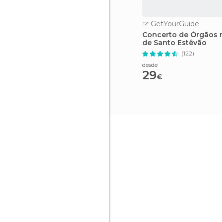
GetYourGuide
Concerto de Órgãos n
de Santo Estêvão
(122)
desde
29
€