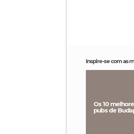
Inspire-se com as 
Os 10 melhore
pubs de Buda