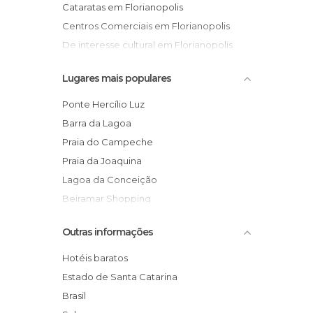
Cataratas em Florianopolis
Centros Comerciais em Florianopolis
De interesse cultural em Florianopolis
De interesse turístico em Florianopolis
Lugares mais populares
Fortalezas em Florianopolis
Igrejas em Florianopolis
Ponte Hercílio Luz
Ilhas em Florianopolis
Barra da Lagoa
Jardins em Florianopolis
Praia do Campeche
Lagoas em Florianopolis
Praia da Joaquina
Lojas em Florianopolis
Lagoa da Conceição
Mercados em Florianopolis
Beiramar Shopping
Miradores em Florianopolis
Jurerê
Outras informações
Monumentos Históricos em Florianopolis
Mercado Público de Florianópolis
Museus em Florianopolis
Praia Brava
Hotéis baratos
Praças em Florianopolis
Praia de Daniela
Estado de Santa Catarina
Praias em Florianopolis
Ilha do Campeche
Brasil
Ruas em Florianopolis
Praia de Canasvieira