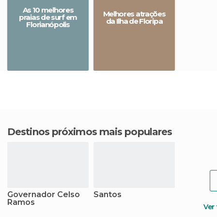
As 10 melhores
Melhores atrações
praias de surf em
da Ilha de Floripa
Florianópolis
Destinos próximos mais populares
Governador Celso
Santos
Ramos
Ver