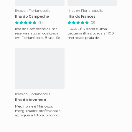
Ilhas en Florianopolis
Ilhas en Florianopolis
Ilha do Campeche
Ilha do Francês
(9)
(3)
Ilha do Campeche é uma
FRANCÊS Island é uma
reserva natural localizada
pequena ilha situada a 1100
em Florianópolis, Brasil. Se
metros de praia de
pode chegar a esta apenas
Canasvieiras, uma das
por barco ou navio. Exist
melhores das muitas praias
que podem ser
Ilhas en Florianopolis
Ilha do Arvoredo
Meu nome é Mário sou
mergulhador profissional e
agreguei a foto sub como
meu Hobbies Moro em
Florianópolis que dispensa
comentário