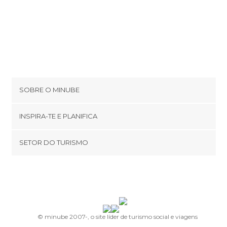
SOBRE O MINUBE
Cookies
INSPIRA-TE E PLANIFICA
Política de privacidade
footer@item_discovertips_anchor
SETOR DO TURISMO
Términos e Condições
minube Android app
Contato
Área de imprensa
© minube 2007-, o site líder de turismo social e viagens